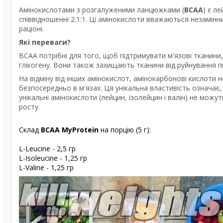
Амінокислотами з розгалуженими ланцюжками (
BCAA
) є л
співвідношенні 2:1:1. Ці амінокислоти вважаються незамі
раціоні.
Які переваги?
BCAA потрібні для того, щоб підтримувати м'язові тканини
глікогену. Вони також захищають тканини від руйнування п
На відміну від інших амінокислот, амінокарбонові кислоти
безпосередньо в м'язах. Ця унікальна властивість означає
унікальні амінокислоти (лейцин, ізолейцин і валін) не мож
росту.
Склад
BCAA MyProtein
на порцію (5 г):
L-Leucine - 2,5 гр
L-Isoleucine - 1,25 гр
L-Valine - 1,25 гр