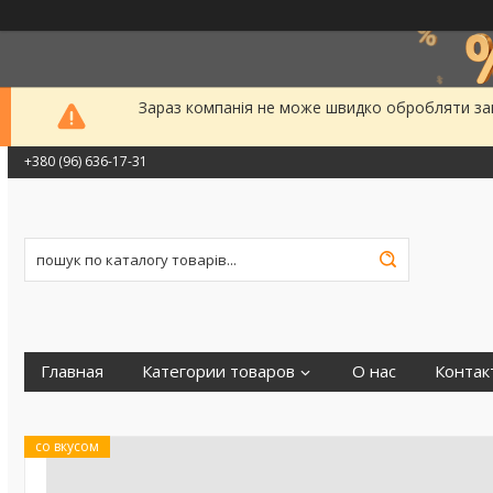
Зараз компанія не може швидко обробляти зам
+380 (96) 636-17-31
Главная
Категории товаров
О нас
Контак
со вкусом