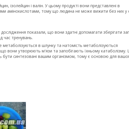
ейцин, ізолейцин і валін. У цьому продукті вони представлені в
нними амінокислотами, тому що людина не може вижити без них у
, дослідження показали, що вони здатні допомагати зберігати за
ід час тренувань.
 не метаболізуються в шлунку та натомість метаболізуються
, що вони утворюють м'язи та запобігають їхньому катаболізму. 
уть бути синтезовані вашим організмом, тому є основою для вашо