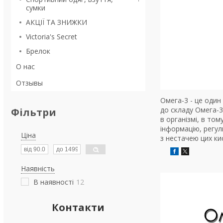
сумки
АКЦІЇ ТА ЗНИЖКИ
Victoria's Secret
Брелок
О нас
Отзывы
Омега-3 - це один
до складу Омега-3
Фільтри
в організмі, в то
інформацію, регул
Ціна
з нестачею цих ки
Наявність
В наявності
12
Контакти