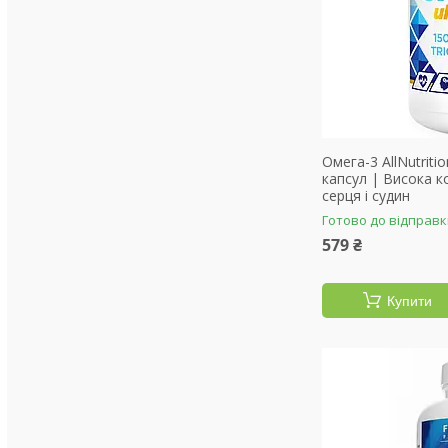
Омега-3 AllNutriti
капсул | Висока к
серця і судин
Готово до відправ
579 ₴
Купити