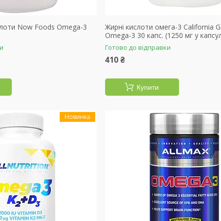
слоти Now Foods Omega-3
Жирні кислоти омега-3 California Go
Omega-3 30 капс. (1250 мг у капсул
ки
Готово до відправки
410 ₴
Купити
Новинка