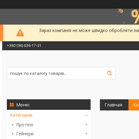
Зараз компанія не може швидко обробляти зам
+380 (96) 636-17-31
Главная
Ка
Категории
Протеїн
Гейнери