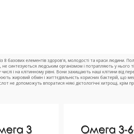
 із 8 базових елементів здоров'я, молодості та краси людини. По
, не синтезуються людським організмом і потрапляють у нього т
му числі і на клітинному рівні. Вони захищають наші клітини від 
юють жировий обмін і життєдіяльність корисних бактерій, що ме
слот не допоможуть впоратися ніякі дієтологічні хитрощі, крім п