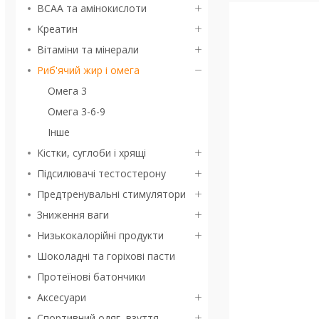
BCAA та амінокислоти
Креатин
Вітаміни та мінерали
Риб'ячий жир і омега
Омега 3
Омега 3-6-9
Інше
Кістки, суглоби і хрящі
Підсилювачі тестостерону
Предтренувальні стимулятори
Зниження ваги
Низькокалорійні продукти
Шоколадні та горіхові пасти
Протеїнові батончики
Аксесуари
Спортивний одяг, взуття,