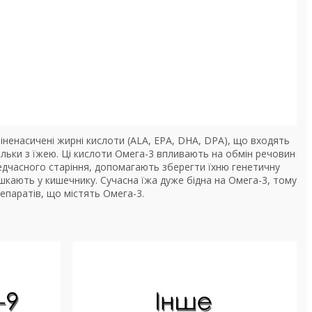
ліненасичені жирні кислоти (ALA, EPA, DHA, DPA), що входять
ільки з їжею. Ці кислоти Омега-3 впливають на обмін речовин
передчасного старіння, допомагають зберегти їхню генетичну
шкають у кишечнику. Сучасна їжа дуже бідна на Омега-3, тому
репаратів, що містять Омега-3.