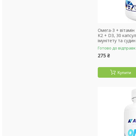
Омега-3 + вітамін 
K2 + D3, 30 капсул
імунітету та судин
Готово до відправ
275 ₴
Купити