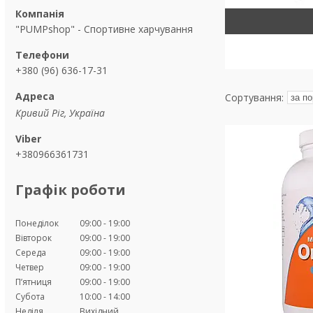
"PUMPshop" - Спортивне харчування
+380 (96) 636-17-31
Кривий Ріг, Україна
+380966361731
Графік роботи
Понеділок
09:00
19:00
Вівторок
09:00
19:00
Середа
09:00
19:00
Четвер
09:00
19:00
Пʼятниця
09:00
19:00
Субота
10:00
14:00
Неділя
Вихідний