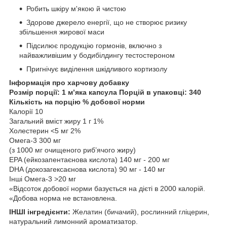
Робить шкіру м'якою й чистою
Здорове джерело енергії, що не створює ризику
збільшення жирової маси
Підсилює продукцію гормонів, включно з
найважливішим у бодибілдингу тестостероном
Пригнічує виділення шкідливого кортизолу
Інформація про харчову добавку
Розмір порції: 1 м’яка капсула Порцій в упаковці: 340
Кількість на порцію % добової норми
Калорії 10
Загальний вміст жиру 1 г 1%
Холестерин <5 мг 2%
Омега-3 300 мг
(з 1000 мг очищеного риб’ячого жиру)
EPA (ейкозапентаєнова кислота) 140 мг - 200 мг
DHA (докозагексаєнова кислота) 90 мг - 140 мг
Інші Омега-3 >20 мг
«Відсоток добової норми базується на дієті в 2000 калорій.
«Добова норма не встановлена.
ІНШІ інгредієнти:
Желатин (бичачий), рослинний гліцерин,
натуральний лимонний ароматизатор.