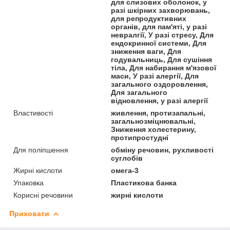
для слизових оболонок, у
разі шкірних захворювань,
для репродуктивних
органів, для пам'яті, у разі
невралгії, У разі стресу, Для
ендокринної системи, Для
зниження ваги, Для
годувальниць, Для сушіння
тіла, Для набирання м'язової
маси, У разі алергії, Для
загального оздоровлення,
Для загального
відновлення, у разі алергії
Властивості
живлення, протизапальні,
загальнозміцнювальні,
Зниження холестерину,
протипростудні
Для поліпшення
обміну речовин, рухливості
суглобів
Жирні кислоти
омега-3
Упаковка
Пластикова банка
Корисні речовини
жирні кислоти
Приховати