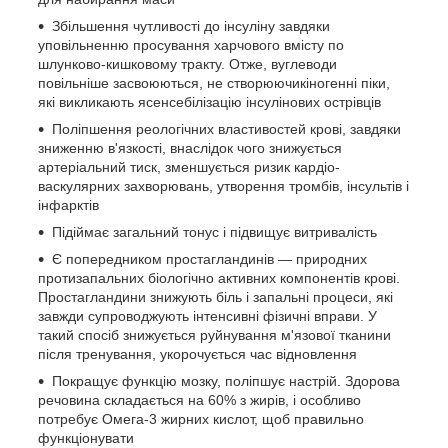
Збільшення чутливості до інсуліну завдяки
уповільненню просування харчового вмісту по
шлунково-кишковому тракту. Отже, вуглеводи
повільніше засвоюються, не створюючикіногенні піки,
які викликають ясенсебілізацію інсулінових острівців
Поліпшення реологічних властивостей крові, завдяки
зниженню в'язкості, внаслідок чого знижується
артеріальний тиск, зменшується ризик кардіо-
васкулярних захворювань, утворення тромбів, інсультів і
інфарктів
Підіймає загальний тонус і підвищує витривалість
Є попередником простагландинів — природних
протизапальних біологічно активних компонентів крові.
Простагландини знижують біль і запальні процеси, які
завжди супроводжують інтенсивні фізичні вправи. У
такий спосіб знижується руйнування м'язової тканини
після тренування, укорочується час відновлення
Покращує функцію мозку, поліпшує настрій. Здорова
речовина складається на 60% з жирів, і особливо
потребує Омега-3 жирних кислот, щоб правильно
функціонувати