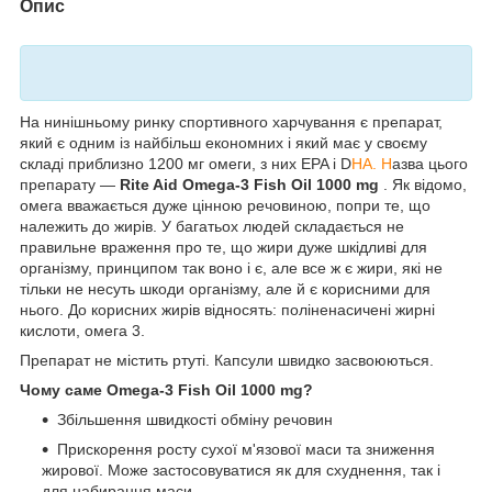
Опис
На нинішньому ринку спортивного харчування є препарат,
який є одним із найбільш економних і який має у своєму
складі приблизно 1200 мг омеги, з них EPA і D
HA. Н
азва цього
препарату —
Rite Aid Omega-3 Fish Oil 1000 mg
. Як відомо,
омега вважається дуже цінною речовиною, попри те, що
належить до жирів. У багатьох людей складається не
правильне враження про те, що жири дуже шкідливі для
організму, принципом так воно і є, але все ж є жири, які не
тільки не несуть шкоди організму, але й є корисними для
нього. До корисних жирів відносять: поліненасичені жирні
кислоти, омега 3.
Препарат не містить ртуті. Капсули швидко засвоюються.
Чому саме Omega-3 Fish Oil 1000 mg?
Збільшення швидкості обміну речовин
Прискорення росту сухої м'язової маси та зниження
жирової. Може застосовуватися як для схуднення, так і
для набирання маси