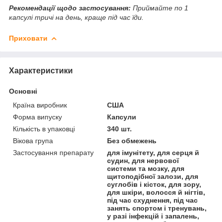
Рекомендації щодо застосування:
Приймайте по 1
капсулі тричі на день, краще під час їди.
Приховати
Характеристики
Основні
Країна виробник
США
Форма випуску
Капсули
Кількість в упаковці
340 шт.
Вікова група
Без обмежень
Застосування препарату
для імунітету, для серця й
судин, для нервової
системи та мозку, для
щитоподібної залози, для
суглобів і кісток, для зору,
для шкіри, волосся й нігтів,
під час схуднення, під час
занять спортом і тренувань,
у разі інфекцій і запалень,