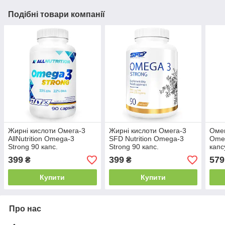
Подібні товари компанії
Жирні кислоти Омега-3
Жирні кислоти Омега-3
Омег
AllNutrition Omega-3
SFD Nutrition Omega-3
Omeg
Strong 90 капс.
Strong 90 капс.
капс
конц
399
399
579
₴
₴
для 
Купити
Купити
Про нас