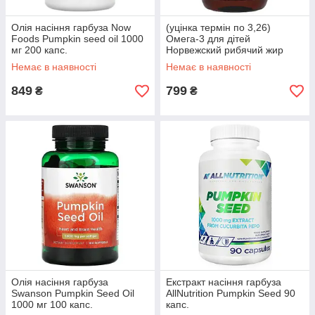
Олія насіння гарбуза Now
(уцінка термін по 3,26)
Foods Pumpkin seed oil 1000
Омега-3 для дітей
мг 200 капс.
Норвежский рибячий жир
California Gold Nutrition
Немає в наявності
Немає в наявності
Norwegian Kids Omega-3 200
мл лимон
849
799
₴
₴
Олія насіння гарбуза
Екстракт насіння гарбуза
Swanson Pumpkin Seed Oil
AllNutrition Pumpkin Seed 90
1000 мг 100 капс.
капс.