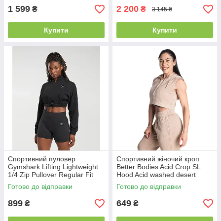
1 599
2 200
₴
₴
3 145 ₴
Купити
Купити
Спортивний пуловер
Спортивний жіночий кроп
Gymshark Lifting Lightweight
Better Bodies Acid Crop SL
1/4 Zip Pullover Regular Fit
Hood Acid washed desert
Black S
S/M/L
Готово до відправки
Готово до відправки
899
649
₴
₴