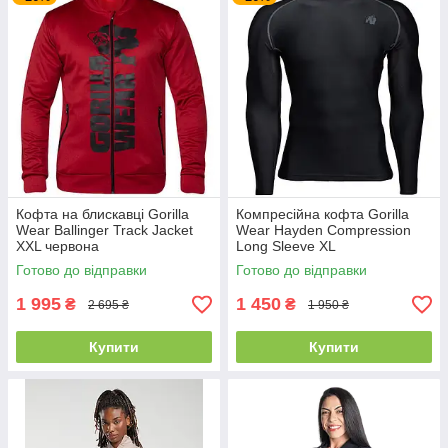
Кофта на блискавці Gorilla
Компресійна кофта Gorilla
Wear Ballinger Track Jacket
Wear Hayden Compression
XXL червона
Long Sleeve XL
Готово до відправки
Готово до відправки
1 995
1 450
₴
₴
2 695 ₴
1 950 ₴
Купити
Купити