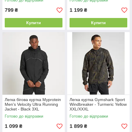
Готово до відправки
Готово до відправки
799
1 199
₴
₴
Купити
Купити
Легка бігова куртка Myprotein
Легка куртка Gymshark Sport
Men's Velocity Ultra Running
Windbreaker - Turmeric Yellow
Jacket - Black 3XL
XXL/XXXL
Готово до відправки
Готово до відправки
1 099
1 899
₴
₴