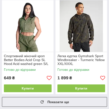
Спортивний жіночий кроп
Легка куртка Gymshark Sport
Better Bodies Acid Crop SL
Windbreaker - Turmeric Yellow
Hood Acid washed green S/L
XXL/XXXL
Готово до відправки
Готово до відправки
649
1 899
₴
₴
Купити
Купити
Показати ще