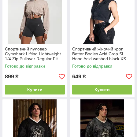
Спортивний пуловер
Спортивний жіночий кроп
Gymshark Lifting Lightweight
Better Bodies Acid Crop SL
1/4 Zip Pullover Regular Fit
Hood Acid washed black XS
Stone Pink M
Готово до відправки
Готово до відправки
899
649
₴
₴
Купити
Купити