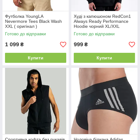
Футболка YoungLA
Худі з капюшоном RedCon1
Nevermore Tees Black Wash
Always Ready Performance
XXL ( оригінал )
Hoodie чорний XL/XXL
Готово до відправки
Готово до відправки
1 099
999
₴
₴
Купити
Купити
Спортивна кофта без рукавів
Чоловіча білизна Adidas