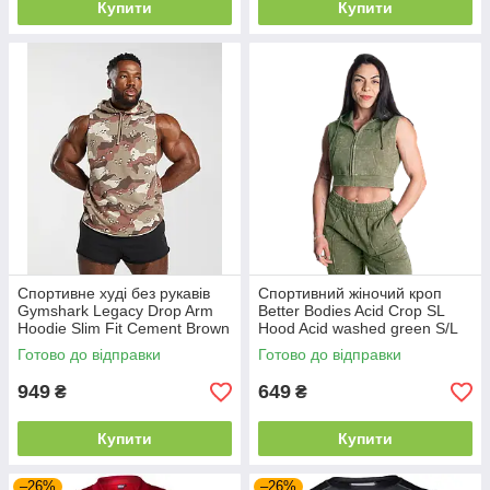
Купити
Купити
Спортивне худі без рукавів
Спортивний жіночий кроп
Gymshark Legacy Drop Arm
Better Bodies Acid Crop SL
Hoodie Slim Fit Cement Brown
Hood Acid washed green S/L
М
Готово до відправки
Готово до відправки
949
649
₴
₴
Купити
Купити
–26%
–26%