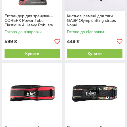
Експандер для тренувань
Кистьові ремені для тяги
COREFX Power Tube
GASP Olympic lifting straps
Elastique 4 Heavy Robuste
Чорні
червоний (9 кг)
Готово до відправки
Готово до відправки
599
449
₴
₴
Купити
Купити