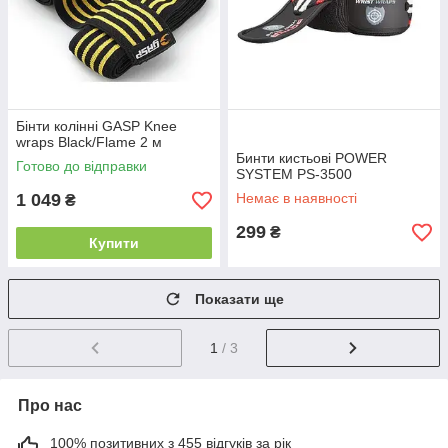
Бінти колінні GASP Knee
wraps Black/Flame 2 м
Бинти кистьові POWER
Готово до відправки
SYSTEM PS-3500
1 049
Немає в наявності
₴
299
₴
Купити
Показати ще
1
/ 3
Про нас
100% позитивних з 455 відгуків за рік