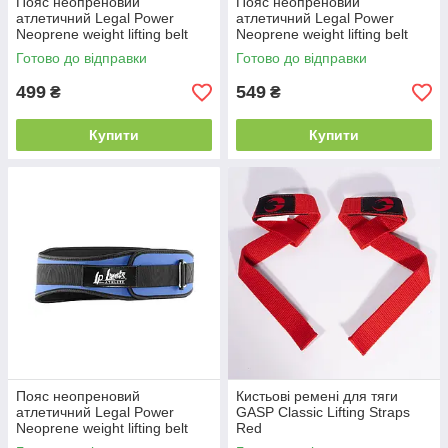
Пояс неопреновий
Пояс неопреновий
атлетичний Legal Power
атлетичний Legal Power
Neoprene weight lifting belt
Neoprene weight lifting belt
Neon Red M/L
Green M/L
Готово до відправки
Готово до відправки
499
549
₴
₴
Купити
Купити
Пояс неопреновий
Кистьові ремені для тяги
атлетичний Legal Power
GASP Classic Lifting Straps
Neoprene weight lifting belt
Red
Blue M/L