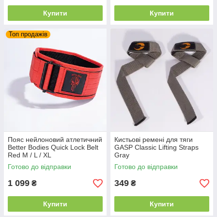
Купити
Купити
Топ продажів
Пояс нейлоновий атлетичний
Кистьові ремені для тяги
Better Bodies Quick Lock Belt
GASP Classic Lifting Straps
Red M / L / XL
Gray
Готово до відправки
Готово до відправки
1 099
349
₴
₴
Купити
Купити