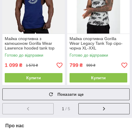
Майка спортивна з
Майка спортивна Gorilla
капюшоном Gorilla Wear
Wear Legacy Tank Top сіро-
Lawrence hooded tank top
чорна XL-XXL
XXL синя
Готово до відправки
Готово до відправки
1 099
799
₴
₴
1 570 ₴
999 ₴
Купити
Купити
Показати ще
1
/ 5
Про нас