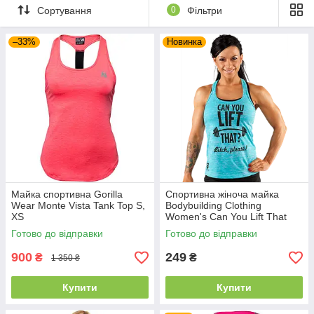
Сортування
0
Фільтри
–33%
Новинка
Майка спортивна Gorilla
Спортивна жіноча майка
Wear Monte Vista Tank Top S,
Bodybuilding Clothing
XS
Women's Can You Lift That
Tank блакитна L
Готово до відправки
Готово до відправки
900
249
₴
₴
1 350 ₴
Купити
Купити