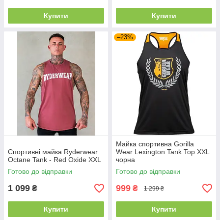
Купити
Купити
–23%
Майка спортивна Gorilla
Спортивні майка Ryderwear
Wear Lexington Tank Top XXL
Octane Tank - Red Oxide XXL
чорна
Готово до відправки
Готово до відправки
1 099
999
₴
₴
1 299 ₴
Купити
Купити