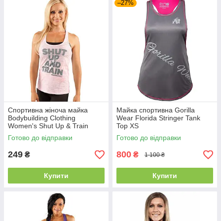
–27%
Спортивна жіноча майка
Майка спортивна Gorilla
Bodybuilding Clothing
Wear Florida Stringer Tank
Women's Shut Up & Train
Top XS
Tank рожева L
Готово до відправки
Готово до відправки
249
800
₴
₴
1 100 ₴
Купити
Купити