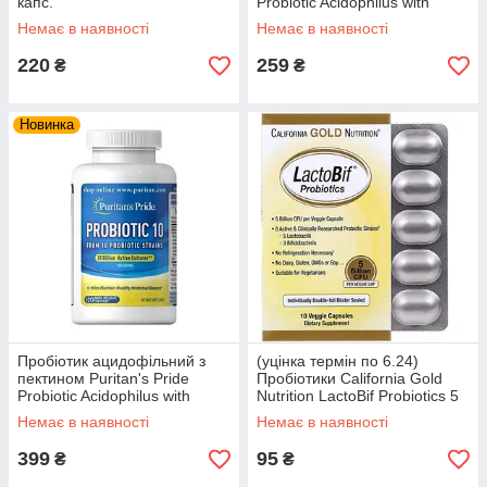
капс.
Probiotic Acidophilus with
Pectin 100 капс.
Немає в наявності
Немає в наявності
220
259
₴
₴
Новинка
Пробіотик ацидофільний з
(уцінка термін по 6.24)
пектином Puritan's Pride
Пробіотики California Gold
Probiotic Acidophilus with
Nutrition LactoBif Probiotics 5
Pectin 100 капс.
Billion CFU 10 капс.
Немає в наявності
Немає в наявності
399
95
₴
₴