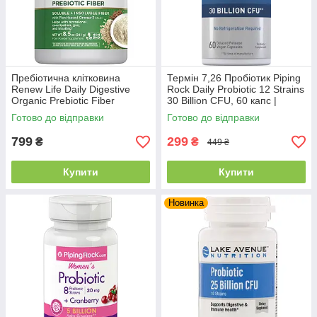
Пребіотична клітковина
Термін 7,26 Пробіотик Piping
Renew Life Daily Digestive
Rock Daily Probiotic 12 Strains
Organic Prebiotic Fiber
30 Billion CFU, 60 капс |
Powder, 241 г | Підтримка
Підтримка мікрофлори
Готово до відправки
Готово до відправки
травлення
кишечника та імунітету
799
299
₴
₴
449 ₴
Купити
Купити
Новинка