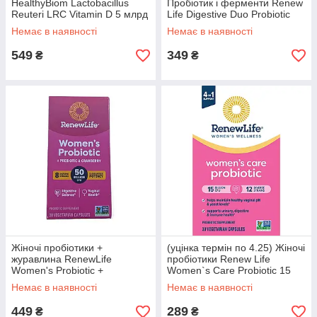
HealthyBiom Lactobacillus
Пробіотик і ферменти Renew
Reuteri LRC Vitamin D 5 млрд
Life Digestive Duo Probiotic
КУО 90 капс.
and Enzymes 30 капс.
Немає в наявності
Немає в наявності
549
349
₴
₴
Жіночі пробіотики +
(уцінка термін по 4.25) Жіночі
журавлина RenewLife
пробіотики Renew Life
Women's Probiotic +
Women`s Care Probiotic 15
Cranberry 50 Billion 30 капс.
Billion CFU 30 капс.
Немає в наявності
Немає в наявності
449
289
₴
₴