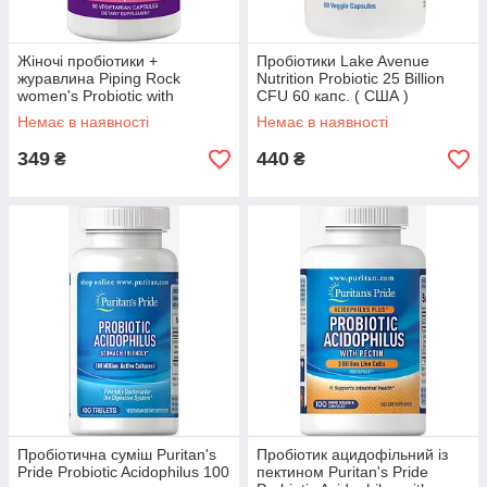
Жіночі пробіотики +
Пробіотики Lake Avenue
журавлина Piping Rock
Nutrition Probiotic 25 Billion
women's Probiotic with
CFU 60 капс. ( США )
Cranberry 90 капс. (уцінка по
Немає в наявності
Немає в наявності
7.22)
349
440
₴
₴
Пробіотична суміш Puritan's
Пробіотик ацидофільний із
Pride Probiotic Acidophilus 100
пектином Puritan's Pride