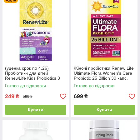
–58%
(уценка срок по 4,26)
Жіночі пробіотики Renew Life
Пробіотики для дітей
Ultimate Flora Women's Care
RenewLife Kids Probiotics 3
Probiotic 25 Billion 30 капс.
billion CFU 30 жов. таб. Лісові
Готово до відправки
Готово до відправки
ягоди
249
699
₴
₴
599 ₴
Купити
Купити