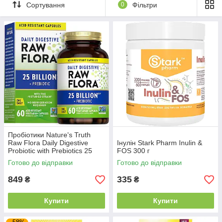
Сортування
0
Фільтри
Пробіотики Nature's Truth
Raw Flora Daily Digestive
Інулін Stark Pharm Inulin &
Probiotic with Prebiotics 25
FOS 300 г
Billion CFU 60 капс.
Готово до відправки
Готово до відправки
849
335
₴
₴
Купити
Купити