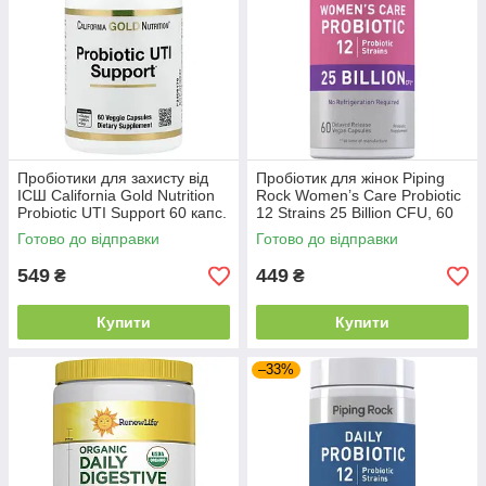
Пробіотики для захисту від
Пробіотик для жінок Piping
ІСШ California Gold Nutrition
Rock Women’s Care Probiotic
Probiotic UTI Support 60 капс.
12 Strains 25 Billion CFU, 60
капсул | Підтримка
Готово до відправки
Готово до відправки
мікрофлори
549
449
₴
₴
Купити
Купити
–33%