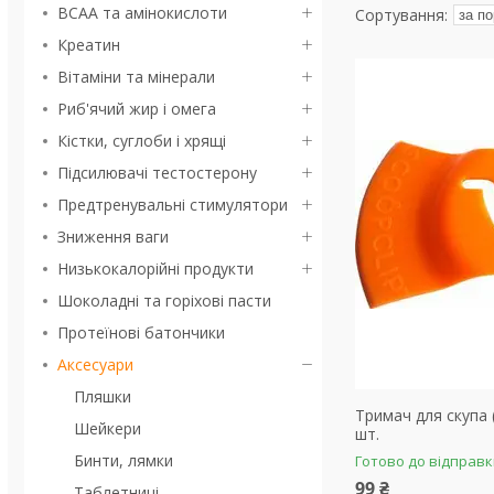
BCAA та амінокислоти
Креатин
Вітаміни та мінерали
Риб'ячий жир і омега
Кістки, суглоби і хрящі
Підсилювачі тестостерону
Предтренувальні стимулятори
Зниження ваги
Низькокалорійні продукти
Шоколадні та горіхові пасти
Протеїнові батончики
Аксесуари
Пляшки
Тримач для скупа 
Шейкери
шт.
Бинти, лямки
Готово до відправ
99 ₴
Таблетниці