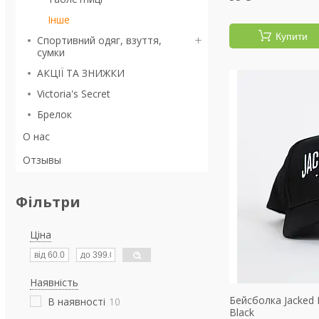
Інше
Купити
Спортивний одяг, взуття,
сумки
АКЦІЇ ТА ЗНИЖКИ
Victoria's Secret
Брелок
О нас
Отзывы
Фільтри
Ціна
Наявність
Бейсболка Jacked F
В наявності
10
Black