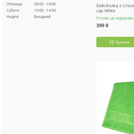
Пʼятниця
09:00
19:00
Бейсболка з сіткою
Субота
10:00
14:00
cap White
Неділя
Вихідний
Готово до відправ
399 ₴
Купити