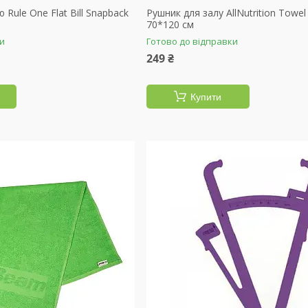
 Rule One Flat Bill Snapback
Рушник для залу AllNutrition Towe
70*120 см
ки
Готово до відправки
249 ₴
Купити