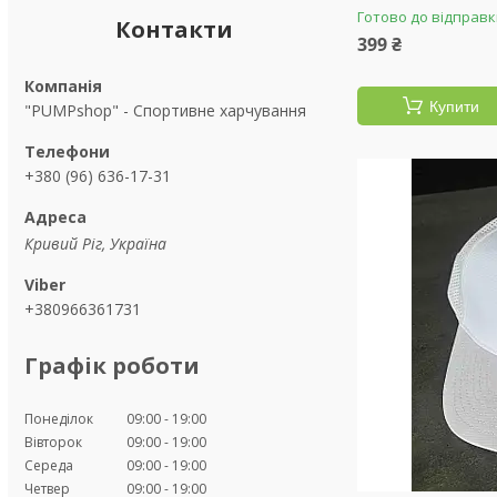
Готово до відправ
Контакти
399 ₴
Купити
"PUMPshop" - Спортивне харчування
+380 (96) 636-17-31
Кривий Ріг, Україна
+380966361731
Графік роботи
Понеділок
09:00
19:00
Вівторок
09:00
19:00
Середа
09:00
19:00
Четвер
09:00
19:00