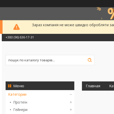
Зараз компанія не може швидко обробляти зам
+380 (96) 636-17-31
Главная
Ка
Категории
Протеїн
Гейнери