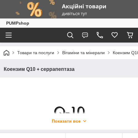
PUMPshop
Товари та послуги
Вітаміни та мінерали
Коензим Q1
Коензим Q10 + серрапептаза
Показати все