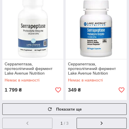
Серрапептаза,
Серрапептаза,
протеолітичний фермент
протеолітичний фермент
Lake Avenue Nutrition
Lake Avenue Nutrition
Serrapeptase 120,000 SPUs
Serrapeptase 120,000 SPUs
Немає в наявності
Немає в наявності
180 капс.
30 капс.
1 799
349
₴
₴
Показати ще
1
/ 3