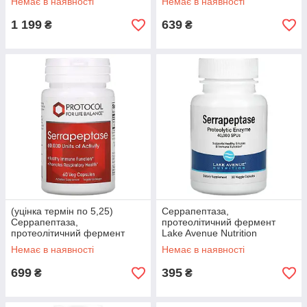
Немає в наявності
Немає в наявності
1 199
639
₴
₴
(уцінка термін по 5,25)
Серрапептаза,
Серрапептаза,
протеолітичний фермент
протеолітичний фермент
Lake Avenue Nutrition
Protocol for Life Balance
Serrapeptase 40,000 SPUs 30
Немає в наявності
Немає в наявності
Serrapeptase 60,000 SPU 60
капс.
капс.
699
395
₴
₴