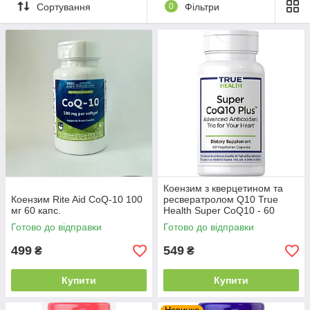
Сортування
0
Фільтри
Коензим з кверцетином та
Коензим Rite Aid CoQ-10 100
ресвератролом Q10 True
мг 60 капс.
Health Super CoQ10 - 60
капс.| Антиоксидантна
Готово до відправки
Готово до відправки
підтримка серця та енергії
499
549
₴
₴
Купити
Купити