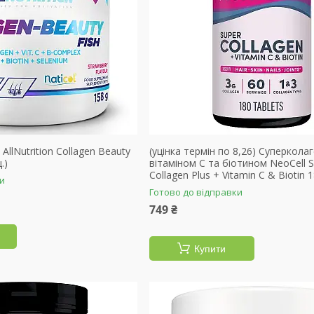
llNutrition Collagen Beauty
(уцінка термін по 8,26) Cуперколаг
.)
вітаміном C та біотином NeoCell 
Collagen Plus + Vitamin C & Biotin 
ки
Готово до відправки
749 ₴
Купити