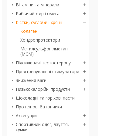
Вітаміни та мінерали
Риб'ячий жир і омега
Кістки, суглоби і хрящі
Колаген
Хондропротектори
Метилсульфонілметан
(МСМ)
Підсилювачі тестостерону
Предтренувальні стимулятори
Зниження ваги
Низькокалорійні продукти
Шоколадні та горіхові пасти
Протеїнові батончики
Аксесуари
Спортивний одяг, взуття,
сумки