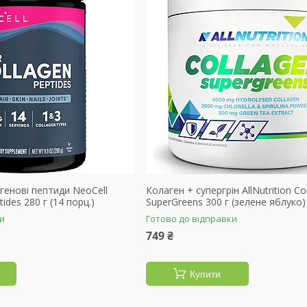
агенові пептиди NeoCell
Колаген + супергрін AllNutrition Co
ides 280 г (14 порц.)
SuperGreens 300 г (зелене яблуко)
ки
Готово до відправки
749 ₴
Купити