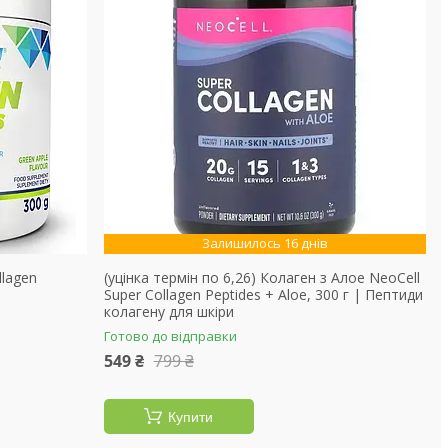
Залишилось 16 днів
llagen
(уцінка термін по 6,26) Колаген з Алое NeoCell
Super Collagen Peptides + Aloe, 300 г | Пептиди
колагену для шкіри
Готово до відправки
549 ₴
799 ₴
Купити