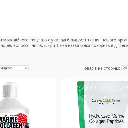
ниткоподібного типу, що є у складі більшості тканин нашого орга
углобів, волосся, нігтів, шкіри. Сама назва білка походить від гр