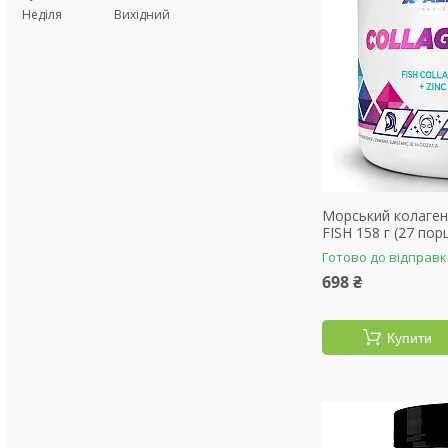
Неділя
Вихідний
Морський колаген A
FISH 158 г (27 порц
Готово до відправ
698 ₴
Купити