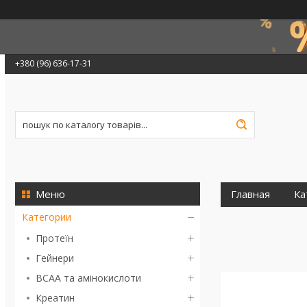
+380 (96) 636-17-31
Главная
Ка
Категории
Протеїн
Гейнери
BCAA та амінокислоти
Креатин