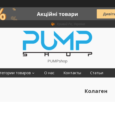
Кривий Ріг, Україна
PUMPshop
тегории товаров
О нас
Контакты
Статьи
Колаген