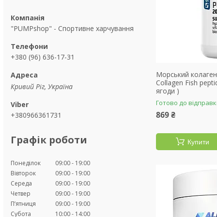
"PUMPshop" - Спортивне харчування
+380 (96) 636-17-31
Морський колаген 
Collagen Fish pept
Кривий Ріг, Україна
ягоди )
Готово до відправ
869 ₴
+380966361731
Графік роботи
Купити
Понеділок
09:00
19:00
Вівторок
09:00
19:00
Середа
09:00
19:00
Четвер
09:00
19:00
Пʼятниця
09:00
19:00
Субота
10:00
14:00