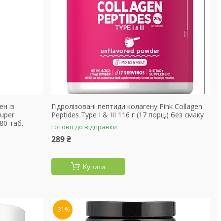
ен із
Гідролізовані пептиди колагену Pink Collagen
Super
Peptides Type I & III 116 г (17 порц.) без смаку
180 таб.
Готово до відправки
289 ₴
Купити
–31%