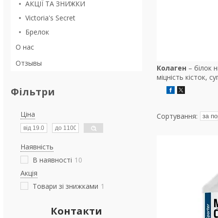
АКЦІЇ ТА ЗНИЖКИ
Victoria's Secret
Брелок
О нас
Отзывы
Колаген
– білок 
міцність кісток, с
Фільтри
Ціна
Наявність
В наявності
10
Акція
Товари зі знижками
1
Контакти