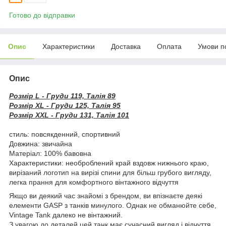
Готово до відправки
Опис
Характеристики
Доставка
Оплата
Умови п
Опис
Розмір L - Груди 119, Талія 89
Розмір XL - Груди 125, Талія 95
Розмір XXL - Груди 131, Талія 101
стиль: повсякденний, спортивний
Довжина: звичайна
Матеріал: 100% бавовна
Характеристики: необроблений край вздовж нижнього краю,
вирізаний логотип на вирізі спини для більш грубого вигляду,
легка прання для комфортного вінтажного відчуття
Якщо ви деякий час знайомі з брендом, ви впізнаєте деякі
елементи GASP з танків минулого. Однак не обманюйте себе,
Vintage Tank далеко не вінтажний.
З увагою до деталей цей танк має сучасний вигляд і відчуття,