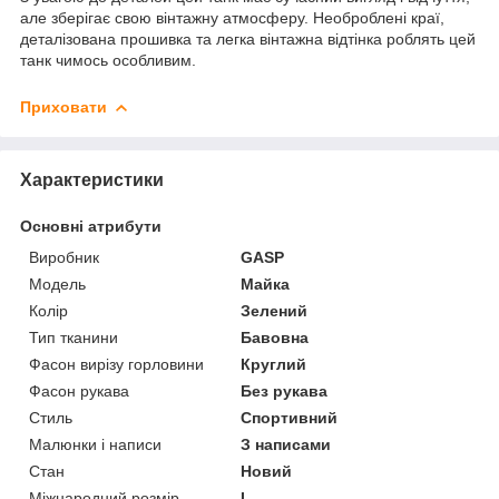
але зберігає свою вінтажну атмосферу. Необроблені краї,
деталізована прошивка та легка вінтажна відтінка роблять цей
танк чимось особливим.
Приховати
Характеристики
Основні атрибути
Виробник
GASP
Модель
Майка
Колір
Зелений
Тип тканини
Бавовна
Фасон вирізу горловини
Круглий
Фасон рукава
Без рукава
Стиль
Спортивний
Малюнки і написи
З написами
Стан
Новий
Міжнародний розмір
L