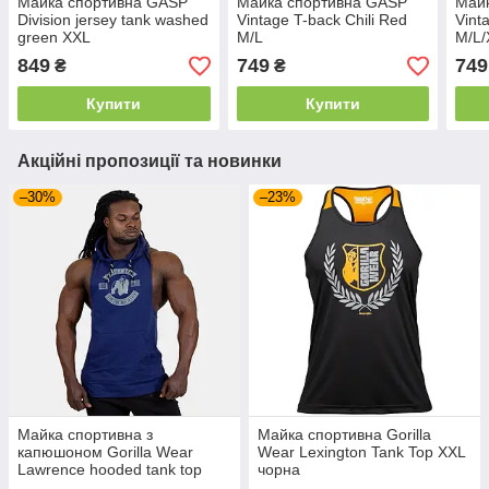
Майка спортивна GASP
Майка спортивна GASP
Май
Division jersey tank washed
Vintage T-back Chili Red
Vint
green XXL
M/L
M/L
849
749
749
₴
₴
Купити
Купити
Акційні пропозиції та новинки
–30%
–23%
Майка спортивна з
Майка спортивна Gorilla
капюшоном Gorilla Wear
Wear Lexington Tank Top XXL
Lawrence hooded tank top
чорна
XXL синя