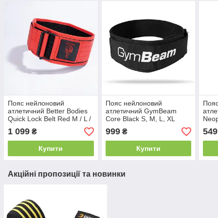
Пояс нейлоновий
Пояс нейлоновий
Поя
атлетичний Better Bodies
атлетичний GymBeam
атле
Quick Lock Belt Red M / L /
Core Black S, M, L, XL
Neopr
XL
Gree
1 099
999
549
₴
₴
Купити
Купити
Акційні пропозиції та новинки