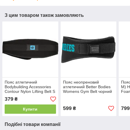
З цим товаром також замовляють
Пояс атлетичний
Пояс неопреновий
Пояс
Bodybuilding Accessories
атлетичний Better Bodies
M) H
Contour Nylon Lifting Belt S
Womens Gym Belt чорний
Foam
L XL
L
Pink
379
₴
599
799
₴
Купити
Подібні товари компанії