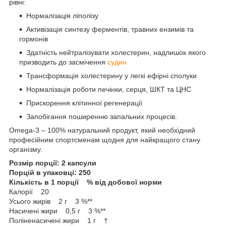
рівні:
Нормалізація ліполізу
Активізація синтезу ферментів, травних ензимів та
гормонів
Здатність нейтралізувати холестерин, надлишок якого
призводить до засмічення
судин
Трансформація холестерину у легкі ефірні сполуки
Нормалізація роботи печінки, серця, ШКТ та ЦНС
Прискорення клітинної регенерації
Запобігання поширенню запальних процесів.
Omega-3 – 100% натуральний продукт, який необхідний
професійним спортсменам щодня для найкращого стану
організму.
Розмір порції: 2 капсули
Порцій в упаковці: 250
Кількість в 1 порції % від добової норми
Калорії 20
Усього жирів 2 г 3 %**
Насичені жири 0,5 г 3 %**
Поліненасичені жири 1 г †