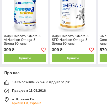
Жирні кислоти Омега-3
Жирні кислоти Омега-3
Омег
AllNutrition Omega-3
SFD Nutrition Omega-3
Omeg
Strong 90 капс.
Strong 90 капс.
капс
конц
399
399
579
₴
₴
для 
Купити
Купити
Про нас
100% позитивних з 453 відгуків за рік
Працює з 11.09.2016
м. Кривий Ріг
Кривий Ріг, Україна