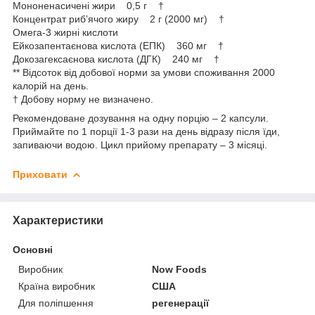
Мононенасичені жири 0,5 г †
Концентрат риб’ячого жиру 2 г (2000 мг) †
Омега-3 жирні кислоти
Ейкозапентаєнова кислота (ЕПК) 360 мг †
Докозагексаєнова кислота (ДГК) 240 мг †
** Відсоток від добової норми за умови споживання 2000
калорій на день.
† Добову норму не визначено.
Рекомендоване дозування на одну порцію – 2 капсули.
Приймайте по 1 порції 1-3 рази на день відразу після їди,
запиваючи водою. Цикл прийому препарату – 3 місяці.
Приховати
Характеристики
Основні
Виробник
Now Foods
Країна виробник
США
Для поліпшення
регенерації