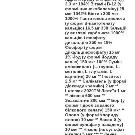
3,3 мг 194% Вітамін B-12 (у
формі цианокобаламіну) 25
мкг 1042% Біотин 300 мкг
1000% Пантотенова кислота
(у формі d-пантотенату
кальцію) 16,5 мг 330 Кальцій
(у вигляді карбоната 1000%
кальцію і фосфату
дикальцію 250 мг 19%
Фосфор (у формі
дикальційфосфату) 15 мг
1% Йод (у формі йодиду
калію) 150 мкг 100% Суміш
амінокислот (L-таурин, L-
метіонін, L-глутамін, L-
карнітин) 20 мг ** Інозитол
2.5 мг ** Силікагель (у формі
діоксиду кремнію) 2 мг **
Lutemax 2020TM Лютеїн 1 мг
** лікопін 600 мкг **
Зеаксантин 200 мкг ** Бор (у
формі гідролізованого
білкового хелату) 150 мкг **
Олово (у формі хлориду
олова) 10 мкг ** Ванадій (у
формі сульфату ванаделу)
10 мкг ** Нікель (як сульфат
нікелю) 5 мкг *** ** Денна