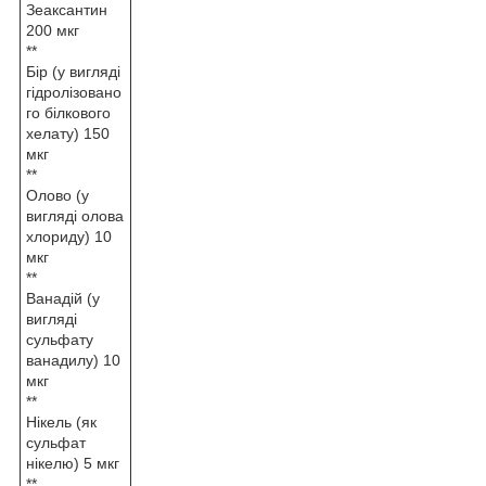
Зеаксантин
200 мкг
**
Бір (у вигляді
гідролізовано
го білкового
хелату) 150
мкг
**
Олово (у
вигляді олова
хлориду) 10
мкг
**
Ванадій (у
вигляді
сульфату
ванадилу) 10
мкг
**
Нікель (як
сульфат
нікелю) 5 мкг
**