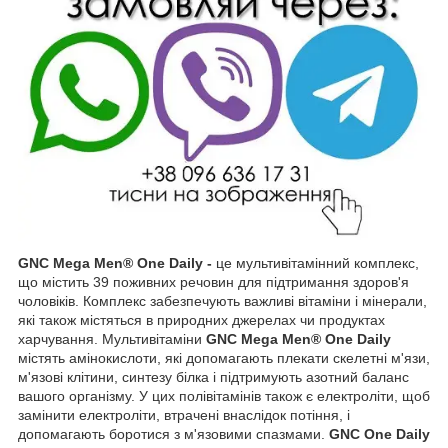
GNC Mega Men® One Daily -
це мультивітамінний комплекс,
що містить 39 поживних речовин для підтримання здоров'я
чоловіків. Комплекс забезпечують важливі вітаміни і мінерали,
які також містяться в природних джерелах чи продуктах
харчування. Мультивітаміни
GNC Mega Men® One Daily
містять амінокислоти, які допомагають плекати скелетні м'язи,
м'язові клітини, синтезу білка і підтримують азотний баланс
вашого організму. У цих полівітамінів також є електроліти, щоб
замінити електроліти, втрачені внаслідок потіння, і
допомагають боротися з м'язовими спазмами.
GNC One Daily