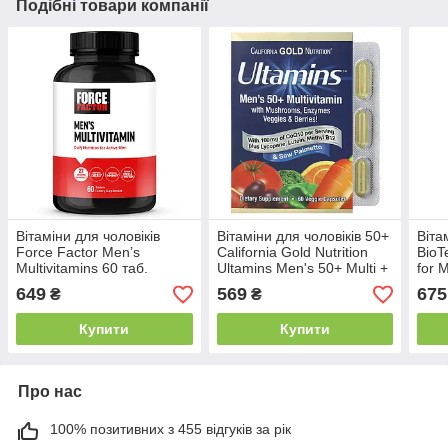
Подібні товари компанії
Вітаміни для чоловіків
Вітаміни для чоловіків 50+
Віта
Force Factor Men’s
California Gold Nutrition
BioT
Multivitamins 60 таб.
Ultamins Men's 50+ Multi +
for 
Mushrooms, Enzymes,
649
569
675
₴
₴
Veggies & Berries 60 капс.
Купити
Купити
Про нас
100% позитивних з 455 відгуків за рік