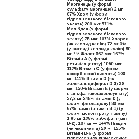
Марганець (у формі
сульфату марганцю) 2 мг
87% Хром (у формі
гідролізованого білкового
халата) 200 мкг 571%
Молібден (у формі
гідролізованого білкового
хелату) 75 мкг 167% Хлорид
(як хлорид калію) 72 мг 3%
(у вигляді хлориду калію) 80
мг 2% Фолат 667 мкг 167%
Вітамін А (у формі
ретинілацетату) 1050 мкг
117% Вітамін C (у формі
аскорбінової кислоти) 100
мг 111% Вітамін D (як
холекальциферол D-3) 30
мкг 150% Вітамін Е (у формі
d-альфа-токоферілсукнату)
37,2 мг 248% Вітамін К (у
формі фітонадіону) 80 мкг
67% тіамін (вітамін B-1) (у
формі мононітрату тіаміну)
1,65 мг 138% рибофвін (мін
B-2), 187 мг — 144% Ніацин
(як ніацинамід) 20 мг 125%
Вітамін B-6 (у формі
гідрохлориду піридоксину)