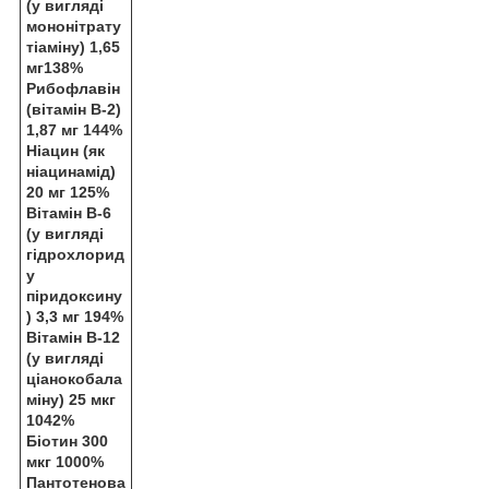
(у вигляді
мононітрату
тіаміну) 1,65
мг138%
Рибофлавін
(вітамін B-2)
1,87 мг 144%
Ніацин (як
ніацинамід)
20 мг 125%
Вітамін B-6
(у вигляді
гідрохлорид
у
піридоксину
) 3,3 мг 194%
Вітамін B-12
(у вигляді
ціанокобала
міну) 25 мкг
1042%
Біотин 300
мкг 1000%
Пантотенова