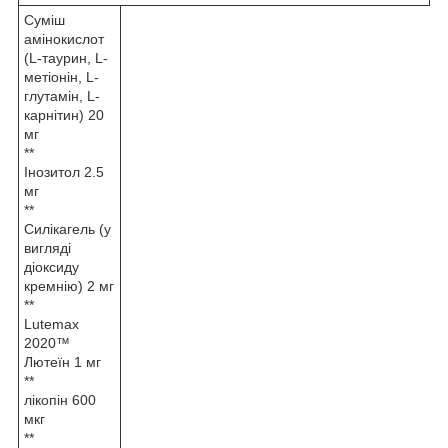
Суміш
амінокислот
(L-таурин, L-
метіонін, L-
глутамін, L-
карнітин) 20
мг
**
Інозитол 2.5
мг
**
Силікагель (у
вигляді
діоксиду
кремнію) 2 мг
**
Lutemax
2020™
Лютеїн 1 мг
**
лікопін 600
мкг
**