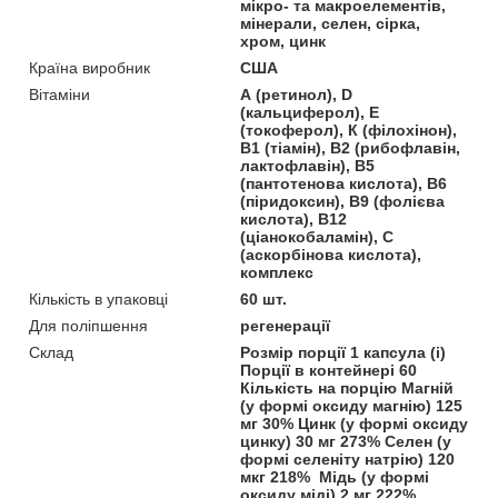
мікро- та макроелементів,
мінерали, селен, сірка,
хром, цинк
Країна виробник
США
Вітаміни
А (ретинол), D
(кальциферол), Е
(токоферол), К (філохінон),
В1 (тіамін), В2 (рибофлавін,
лактофлавін), В5
(пантотенова кислота), В6
(піридоксин), В9 (фолієва
кислота), В12
(ціанокобаламін), С
(аскорбінова кислота),
комплекс
Кількість в упаковці
60 шт.
Для поліпшення
регенерації
Склад
Розмір порції 1 капсула (і)
Порції в контейнері 60
Кількість на порцію Магній
(у формі оксиду магнію) 125
мг 30% Цинк (у формі оксиду
цинку) 30 мг 273% Селен (у
формі селеніту натрію) 120
мкг 218% Мідь (у формі
оксиду міді) 2 мг 222%