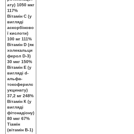
ату) 1050 мкг
117%
Вітамін С (у
вигляді
аскорбіново
ї кислоти)
100 мг 111%
Вітамін D (як
холекальци
ферол D-3)
30 мкг 150%
Вітамін Е (у
вигляді d-
альфа-
токоферилс
укцинату)
37,2 мг 248%
Вітамін К (у
вигляді
фітонадіону)
80 мкг 67%
Тіамін
(вітамін B-1)