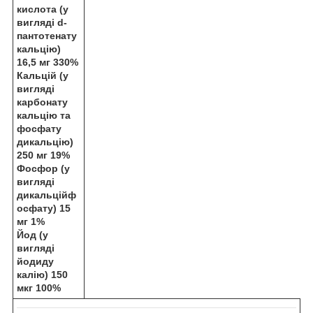
кислота (у
вигляді d-
пантотенату
кальцію)
16,5 мг 330%
Кальцій (у
вигляді
карбонату
кальцію та
фосфату
дикальцію)
250 мг 19%
Фосфор (у
вигляді
дикальційф
осфату) 15
мг 1%
Йод (у
вигляді
йодиду
калію) 150
мкг 100%