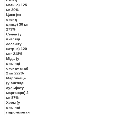
магнію) 125
мг 30%
Цинк (як
оксид
цинку) 30 мг
273%
Селен (у
вигляді
селеніту
натрію) 120
мкг 218%
Мідь (у
вигляді
оксиду міді)
2 мг 222%
Марганець
(у вигляді
сульфату
марганцю) 2
мг 87%
Хром (у
вигляді
гідролізован