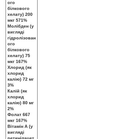
ого
білкового
хелату) 200
мкг 571%
Молібден (у
вигляді
гідролізован
ого
білкового
хелату) 75
мкг 167%
Хлорид (як
хлорид
калію) 72 мг
3%
Калій (як
хлорид
калію) 80 мг
2%
Фолат 667
мкг 167%
Вітамін А (у
вигляді
ретинілацет