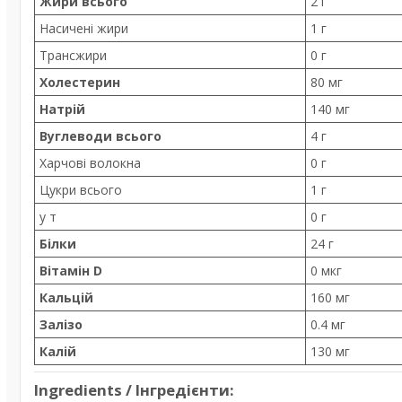
Жири всього
2 г
Насичені жири
1 г
Трансжири
0 г
Холестерин
80 мг
Натрій
140 мг
Вуглеводи всього
4 г
Харчові волокна
0 г
Цукри всього
1 г
у т
0 г
Білки
24 г
Вітамін D
0 мкг
Кальцій
160 мг
Залізо
0.4 мг
Калій
130 мг
Ingredients / Інгредієнти: