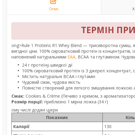
Опис
Х
ТЕРМІН ПРИ
ong>Rule 1 Proteins R1 Whey Blend — трисиворотна суміш, 
вигідної ціни. 100% сироватковий протеїн із концентратів, і
наповнений натуральними
EAA,
BCAA та глутаміном. Чудови
24 г протеїну швидкої дії
100% сироватковий протеїн із 3 джерел: концентрат, із
Містить натуральні BCAA і глутамін
Чудовий смак, чудова якість
Повністю створений для легкого змішування ложкою
Смак:
Cookies & Crème (Печиво з кремом, з ароматизатор
Розмір порції:
приблизно 1 мірна ложка (34 г)
ому числі додані цукри
Показник
Кіл
Калорії
130