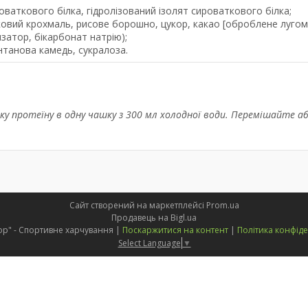
ваткового білка, гідролізований ізолят сироваткового білка;
ковий крохмаль, рисове борошно, цукор, какао [оброблене лугом
затор, бікарбонат натрію);
танова камедь, сукралоза.
ку протеїну в одну чашку з 300 мл холодної води. Перемішайте а
Сайт створений на маркетплейсі
Prom.ua
Продавець на Bigl.ua
"PUMPshop" - Спортивне харчування |
Поскаржитися на контент
|
Політика конфіде
Select Language
▼