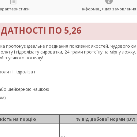
арактеристики
Інформація для замовлення
ДАТНОСТІ ПО 5,26
яка пропонує ідеальне поєднання поживних якостей, чудового см
золяту і гідролізату сироватки, 24 грами протеїну на мірну ложку,
й з усякого погляду!
олят і гідролізат
 або шейкерною чашкою
ом)
ькість на порцію
% від добової норми (DV)