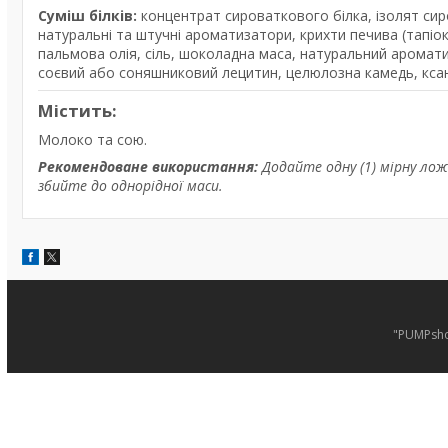
Суміш білків:
концентрат сироваткового білка, ізолят сиро
натуральні та штучні ароматизатори, крихти печива (тапіо
пальмова олія, сіль, шоколадна маса, натуральний аромати
соєвий або соняшниковий лецитин, целюлозна камедь, ксан
Містить:
Молоко та сою.
Рекомендоване використання:
Додайте одну (1) мірну лож
збийте до однорідної маси.