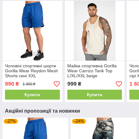
Чоловічі спортивні шорти
Майка спортивна Gorilla
Чоло
Gorilla Wear Reydon Mesh
Wear Carrizo Tank Top
Gori
Shorts сині XXL
L/XL/XXL beige
сірі
990
999
1 6
₴
₴
1 350 ₴
Купити
Купити
Акційні пропозиції та новинки
–27%
–24%