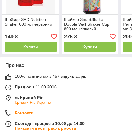
Шейкер SFD Nutrition
Шейкер SmartShake
Шейк
Shaker 600 мл червоний
Double Wall Shaker Cup
Perf
800 мл квітковий
мл (
черв
149
275
299
₴
₴
Купити
Купити
Про нас
100% позитивних з 457 відгуків за рік
Працює з 11.09.2016
м. Кривий Ріг
Кривий Ріг, Україна
Контакти
Сьогодні працює з 10:00 до 14:00
Показати весь графік роботи