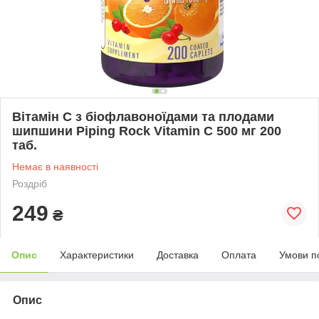
Вітамін C з біофлавоноїдами та плодами
шипшини Piping Rock Vitamin C 500 мг 200
таб.
Немає в наявності
Роздріб
249
₴
Опис
Характеристики
Доставка
Оплата
Умови п
Опис