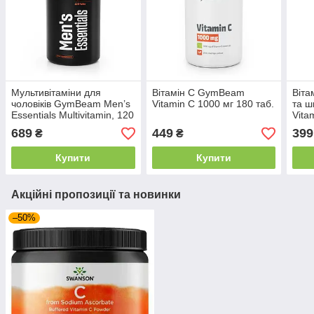
Мультивітаміни для
Вітамін С GymBeam
Віта
чоловіків GymBeam Men’s
Vitamin C 1000 мг 180 таб.
та ш
Essentials Multivitamin, 120
Vita
таблеток | Підтримка
Biof
689
449
399
₴
₴
енергії, імунітету та
500 
загального здор
Купити
Купити
Акційні пропозиції та новинки
–50%