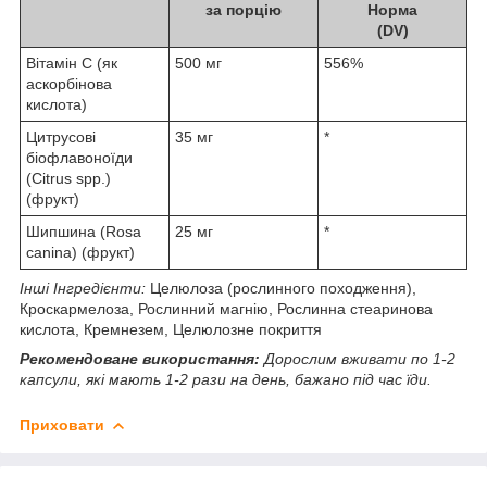
за порцію
Норма
(DV)
Вітамін C (як
500 мг
556%
аскорбінова
кислота)
Цитрусові
35 мг
*
біофлавоноїди
(Citrus spp.)
(фрукт)
Шипшина (Rosa
25 мг
*
canina) (фрукт)
Інші Інгредієнти:
Целюлоза (рослинного походження),
Кроскармелоза, Рослинний магнію, Рослинна стеаринова
кислота, Кремнезем, Целюлозне покриття
Рекомендоване використання:
Дорослим вживати по 1-2
капсули, які мають 1-2 рази на день, бажано під час їди.
Приховати