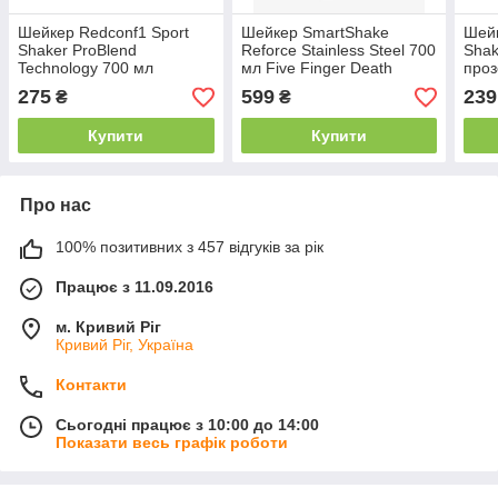
Шейкер Redconf1 Sport
Шейкер SmartShake
Шейк
Shaker ProBlend
Reforce Stainless Steel 700
Shak
Technology 700 мл
мл Five Finger Death
про
Punch Knucklehead
275
599
239
₴
₴
Купити
Купити
Про нас
100% позитивних з 457 відгуків за рік
Працює з 11.09.2016
м. Кривий Ріг
Кривий Ріг, Україна
Контакти
Сьогодні працює з 10:00 до 14:00
Показати весь графік роботи