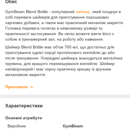
Опис
GymBeam Blend Bottle - популярний
шейкер
, який поєднує в
собі переваги шейкерів для приготування порошкових
харчових добавок, а також має практичний механізм закриття.
Головна перевага полягає в невеликому розмірі та
практичності застосування. Ви легко можете взяти його з
собою в тренажерний зал, на роботу або навчання.
Шейкер Blend Bottle має об'єм 700 мл, що достатньо для
приготування однієї порції протеїнового коктейлю до або
після тренування. Усередині шейкера знаходиться металічна
пружина, для кращого перемішування коктейлю. Шейкер
напівпрозорий і має чорну практичну кришку зі зручним
механізмом закриття.
Приховати
Характеристики
Основні атрибути
Виробник
GymBeam