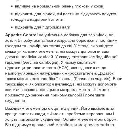
впливає на нормальний рівень глюкози у крові
підходить для людей, які постійно відчувають почуття
голоду та надмірний апетит
підходить для підтримки ваги
Appetite Control
це унікальна добавка для всіх жінок, які
хотіли б позбутися зайвого жиру, але борються з постійним
голодом та надмірною тягою до їжі. У складі ви знайдете
кілька унікальних елементів, які можуть допомогти вам
досягти необхідних цілей. У складі екстракт камбоджійської
гарцинії (Garcinia cambogia). У ньому міститься
гідроксицитринова кислота (HCA), яка відноситься до
найпопулярніших натуральних жиросжигателей. Додаток
також містить екстракт білої квасолі (Phaseolus vulgaris). Вони
також відомі як блокатори вуглеводів, які можуть допомогти
знизити засвоюваність цього макроелемента. Це може
призвести до зниження прийому калорій і полегшити
схуднення.
Важливим елементом є оцет яблучний. Його вважають за
краще вживати люди, які мають проблеми з травленням і
хочуть підтримати схуднення. Останнім елементом є хром.
Він підтримує правильний метаболізм макроелементів та