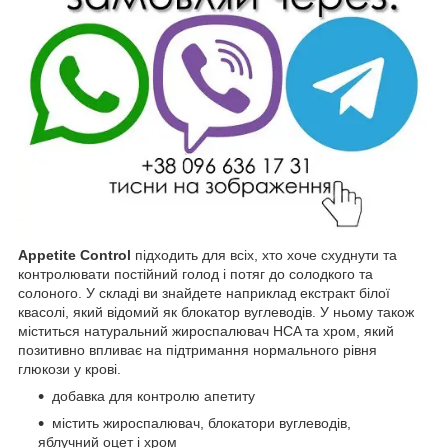
Appetite Control
підходить для всіх, хто хоче схуднути та
контролювати постійний голод і потяг до солодкого та
солоного. У складі ви знайдете наприклад екстракт білої
квасолі, який відомий як блокатор вуглеводів. У ньому також
міститься натуральний жироспалювач HCA та хром, який
позитивно впливає на підтримання нормального рівня
глюкози у крові.
добавка для контролю апетиту
містить жироспалювач, блокатори вуглеводів,
яблучний оцет і хром