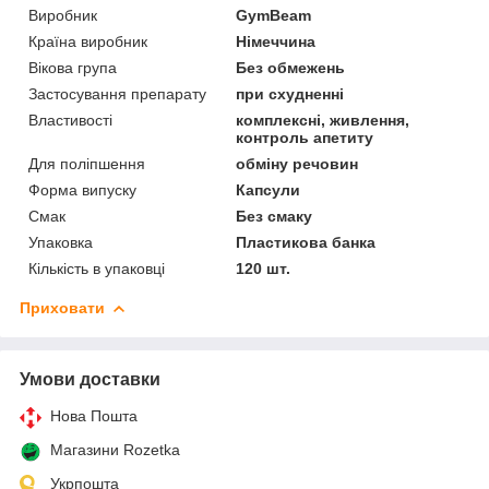
Виробник
GymBeam
Країна виробник
Німеччина
Вікова група
Без обмежень
Застосування препарату
при схудненні
Властивості
комплексні, живлення,
контроль апетиту
Для поліпшення
обміну речовин
Форма випуску
Капсули
Смак
Без смаку
Упаковка
Пластикова банка
Кількість в упаковці
120 шт.
Приховати
Умови доставки
Нова Пошта
Магазини Rozetka
Укрпошта