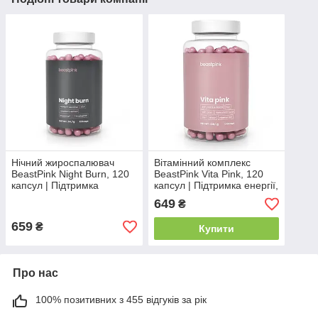
Нічний жироспалювач
Вітамінний комплекс
BeastPink Night Burn, 120
BeastPink Vita Pink, 120
капсул | Підтримка
капсул | Підтримка енергії,
метаболізму та контролю
імунітету та жіночого
649
₴
ваги під час сну
здоров’я
659
₴
Купити
Про нас
100% позитивних з 455 відгуків за рік