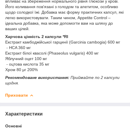
впливає на збереження нормального рівня глюкози у крові.
Його коливання пов'язані з голодом та апетитом, особливо
щодо солодкої їжі. Добавка має форму практичних капсул, які
легко використовувати. Таким чином, Appetite Control –
ідеальна добавка, яка може допомогти вам на шляху до
ваших цілей.
Харчова цінність 2 капсули *RI
Екстракт камбоджійської гарцинії (Garcinia cambogia) 600 мг
- HCA 360 мг
Екстракт білої квасолі (Phaseolus vulgaris) 400 мг
Яблучний оцет 100 мг
- оцтова кислота 35 мг
Хром 80 μг 200%
Рекомендоване використання:
Приймайте по 2 капсули
щодня.
Приховати
Характеристики
Основні