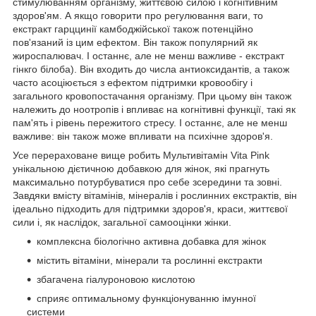
стимулюванням організму, життєвою силою і когнітивним
здоров'ям. А якщо говорити про регулювання ваги, то
екстракт гарццинії камбоджійської також потенційно
пов'язаний із цим ефектом. Він також популярний як
жироспалювач. І останнє, але не менш важливе - екстракт
гінкго білоба). Він входить до числа антиоксидантів, а також
часто асоціюється з ефектом підтримки кровообігу і
загального кровопостачання організму. При цьому він також
належить до ноотропів і впливає на когнітивні функції, такі як
пам'ять і рівень пережитого стресу. І останнє, але не менш
важливе: він також може впливати на психічне здоров'я.
Усе перераховане вище робить Мультивітамін Vita Pink
унікальною дієтичною добавкою для жінок, які прагнуть
максимально потурбуватися про себе зсередини та зовні.
Завдяки вмісту вітамінів, мінералів і рослинних екстрактів, він
ідеально підходить для підтримки здоров'я, краси, життєвої
сили і, як наслідок, загальної самооцінки жінки.
комплексна біологічно активна добавка для жінок
містить вітаміни, мінерали та рослинні екстракти
збагачена гіалуроновою кислотою
сприяє оптимальному функціонуванню імунної
системи