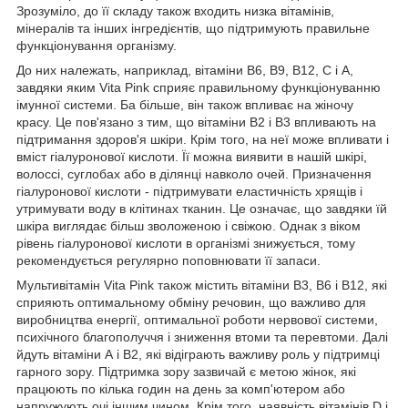
Зрозуміло, до її складу також входить низка вітамінів,
мінералів та інших інгредієнтів, що підтримують правильне
функціонування організму.
До них належать, наприклад, вітаміни B6, B9, B12, C і A,
завдяки яким Vita Pink сприяє правильному функціонуванню
імунної системи. Ба більше, він також впливає на жіночу
красу. Це пов'язано з тим, що вітаміни В2 і В3 впливають на
підтримання здоров'я шкіри. Крім того, на неї може впливати і
вміст гіалуронової кислоти. Її можна виявити в нашій шкірі,
волоссі, суглобах або в ділянці навколо очей. Призначення
гіалуронової кислоти - підтримувати еластичність хрящів і
утримувати воду в клітинах тканин. Це означає, що завдяки їй
шкіра виглядає більш зволоженою і свіжою. Однак з віком
рівень гіалуронової кислоти в організмі знижується, тому
рекомендується регулярно поповнювати її запаси.
Мультивітамін Vita Pink також містить вітаміни B3, B6 і B12, які
сприяють оптимальному обміну речовин, що важливо для
виробництва енергії, оптимальної роботи нервової системи,
психічного благополуччя і зниження втоми та перевтоми. Далі
йдуть вітаміни А і В2, які відіграють важливу роль у підтримці
гарного зору. Підтримка зору зазвичай є метою жінок, які
працюють по кілька годин на день за комп'ютером або
напружують очі іншим чином. Крім того, наявність вітамінів D і