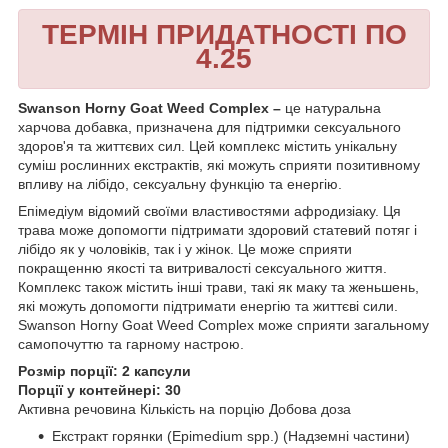
ТЕРМІН ПРИДАТНОСТІ ПО
4.25
Swanson Horny Goat Weed Complex –
це натуральна
харчова добавка, призначена для підтримки сексуального
здоров'я та життєвих сил. Цей комплекс містить унікальну
суміш рослинних екстрактів, які можуть сприяти позитивному
впливу на лібідо, сексуальну функцію та енергію.
Епімедіум відомий своїми властивостями афродизіаку. Ця
трава може допомогти підтримати здоровий статевий потяг і
лібідо як у чоловіків, так і у жінок. Це може сприяти
покращенню якості та витривалості сексуального життя.
Комплекс також містить інші трави, такі як маку та женьшень,
які можуть допомогти підтримати енергію та життєві сили.
Swanson Horny Goat Weed Complex може сприяти загальному
самопочуттю та гарному настрою.
Розмір порції: 2 капсули
Порції у контейнері: 30
Активна речовина Кількість на порцію Добова доза
Екстракт горянки (Epimedium spp.) (Надземні частини)