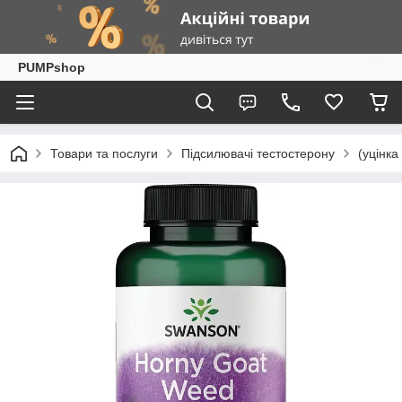
PUMPshop
Товари та послуги
Підсилювачі тестостерону
(уцінк