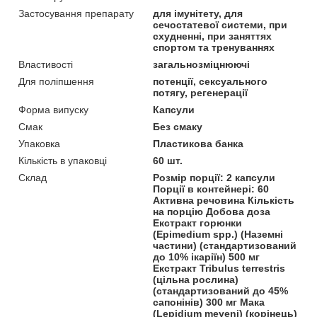
Застосування препарату
для імунітету, для
сечостатевої системи, при
схудненні, при заняттях
спортом та тренуваннях
Властивості
загальнозміцнюючі
Для поліпшення
потенції, сексуального
потягу, регенерації
Форма випуску
Капсули
Смак
Без смаку
Упаковка
Пластикова банка
Кількість в упаковці
60 шт.
Склад
Розмір порції: 2 капсули
Порції в контейнері: 60
Активна речовина Кількість
на порцію Добова доза
Екстракт горюнки
(Epimedium spp.) (Наземні
частини) (стандартизований
до 10% ікаріїн) 500 мг
Екстракт Tribulus terrestris
(цільна рослина)
(стандартизований до 45%
сапонінів) 300 мг Мака
(Lepidium meyeni) (корінець)