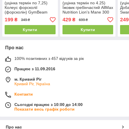
(уцінка термін по 7,25)
(уцінка термін по 4.25)
(уці
Колеус форсколії
Їжовик гребінчастий AllMax
Доба
(форсколін) GymBeam
Nutrition Lion's Mane 300
Swan
Forskolin 10 мг 60 капс.
мг 60 капс.
Defe
199
429
249
₴
₴
349 ₴
699 ₴
Elde
Купити
Купити
Про нас
100% позитивних з 457 відгуків за рік
Працює з 11.09.2016
м. Кривий Ріг
Кривий Ріг, Україна
Контакти
Сьогодні працює з 10:00 до 14:00
Показати весь графік роботи
Про нас