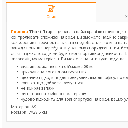
Опис
Х
Пляшка
Thirst Trap -
це одна з найяскравіших пляшок, як
контролювати споживання води. Ви зможете надійно закрит
кольоровий візерунок на пляшці сподобається кожній пані
завжди повинна перебувати у вашому спорядженні. Ви, безсу
офісі, під час походів чи будь-якої спортивної діяльності. 
високоміцних матеріалів. Ви можете налити туди воду, ваш
дизайнерська пляшка об'ємом 500 мл
прикрашена логотипом BeastPink
ідеально підходить для тренувань, школи, офісу, поход
кришка, що добре закручується
не вбирає запахи
виготовлена з міцного матеріалу
чудово підходить для транспортування води, ваших ул
Матеріал AS
Розміри 7*28.5 см