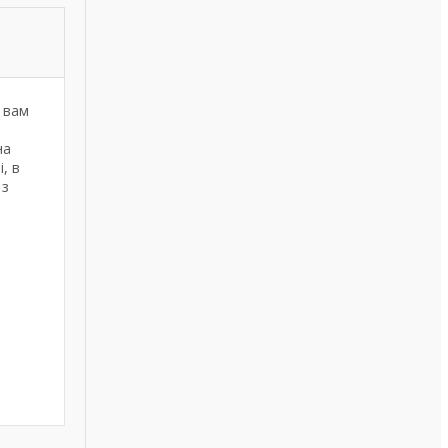
 вам
на
, в
 з