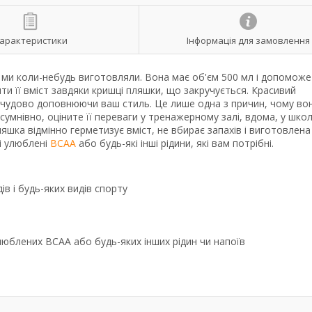
арактеристики
Інформація для замовлення
і ми коли-небудь виготовляли. Вона має об'єм 500 мл і допоможе
и її вміст завдяки кришці пляшки, що закручується. Красивий
, чудово доповнюючи ваш стиль. Це лише одна з причин, чому во
мнівно, оціните її переваги у тренажерному залі, вдома, у школі
Пляшка відмінно герметизує вміст, не вбирає запахів і виготовлена
і улюблені
BCAA
або будь-які інші рідини, які вам потрібні.
ів і будь-яких видів спорту
юблених BCAA або будь-яких інших рідин чи напоїв