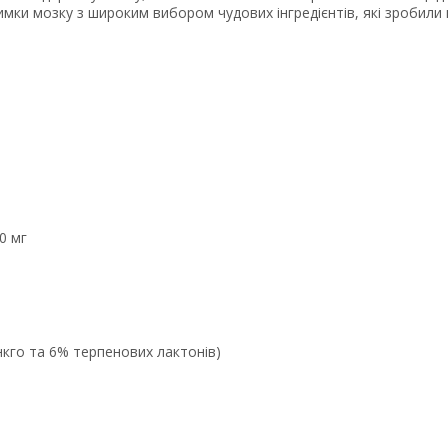
имки мозку з широким вибором чудових інгредієнтів, які зробили
0 мг
нкго та 6% терпенових лактонів)