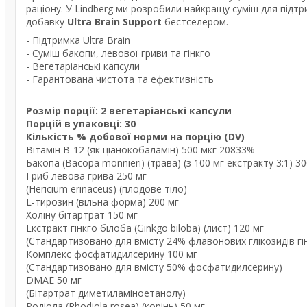
раціону. У Lindberg ми розробили найкращу суміш для підтр
добавку
Ultra Brain Support
бестселером.
- Підтримка Ultra Brain
- Суміш бакопи, левової гриви та гінкго
- Вегетаріанські капсули
- Гарантована чистота та ефективність
Розмір порції: 2 вегетаріанські капсули
Порцій в упаковці: 30
Кількість % добової норми на порцію (DV)
Вітамін B-12 (як ціанокобаламін) 500 мкг 20833%
Бакопа (Bacopa monnieri) (трава) (з 100 мг екстракту 3:1) 30
Гриб левова грива 250 мг
(Hericium erinaceus) (плодове тіло)
L-тирозин (вільна форма) 200 мг
Холіну бітартрат 150 мг
Екстракт гінкго білоба (Ginkgo biloba) (лист) 120 мг
(Стандартизовано для вмісту 24% флавонових глікозидів гі
Комплекс фосфатидилсерину 100 мг
(Стандартизовано для вмісту 50% фосфатидилсерину)
DMAE 50 мг
(Бітартрат диметиламіноетанолу)
Родіола (Rhodiola rosea) (корінь) 50 мг