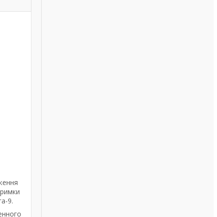
дження
тримки
а-9.
денного