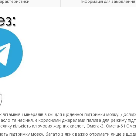
арактеристики
Інформація для замовлення
ітамінів і мінералів з їжі для щоденної підтримки мозку. Дослі
 масло та насіння, є корисними джерелами палива для режиму під
елику кількість ключових жирних кислот, Омега-3, Омега-6 і Омег
ечують підтримку мозку, багато з яких важко отримати лише з що