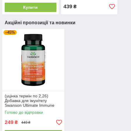
439
₴
Купити
Акційні пропозиції та новинки
–45%
(уцінка термін по 2,26)
Добавка для імунітету
Swanson Ultimate Immune
Defense Vitamin C, D, Zinc
Готово до відправки
Elderberry 60 капс.
249
₴
449 ₴