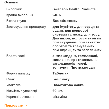
Основні
Виробник
Swanson Health Products
Країна виробник
США
Вікова група
Без обмежень
Застосування препарату
для імунітету, для серця та
судин, для нервової
системи та мозку, для зору,
Для шкіри, волосся та нігтів,
при схудненні, при заняттях
спортом та тренуваннях,
при інфекціях та запаленнях
Властивості
антиоксидант, комплексні,
живлення, протизапальні,
загальнозміцнюючі,
тонізуючі, Протизастудні
Форма випуску
Таблетки
Смак
Без смаку
Упаковка
Пластикова банка
Кількість в упаковці
60 шт.
Корисні речовини
вітаміни
Приховати