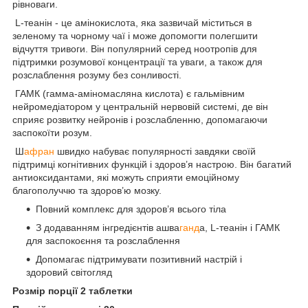
рівноваги.
L-теанін - це амінокислота, яка зазвичай міститься в
зеленому та чорному чаї і може допомогти полегшити
відчуття тривоги. Він популярний серед ноотропів для
підтримки розумової концентрації та уваги, а також для
розслаблення розуму без сонливості.
ГАМК (гамма-аміномасляна кислота) є гальмівним
нейромедіатором у центральній нервовій системі, де він
сприяє розвитку нейронів і розслабленню, допомагаючи
заспокоїти розум.
Ш
афран
швидко набуває популярності завдяки своїй
підтримці когнітивних функцій і здоров’я настрою. Він багатий
антиоксидантами, які можуть сприяти емоційному
благополуччю та здоров’ю мозку.
Повний комплекс для здоров’я всього тіла
З додаванням інгредієнтів ашва
ганд
а, L-теанін і ГАМК
для заспокоєння та розслаблення
Допомагає підтримувати позитивний настрій і
здоровий світогляд
Розмір порції 2 таблетки