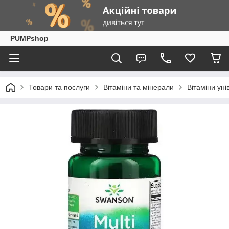
PUMPshop
Товари та послуги
Вітаміни та мінерали
Вітаміни уні