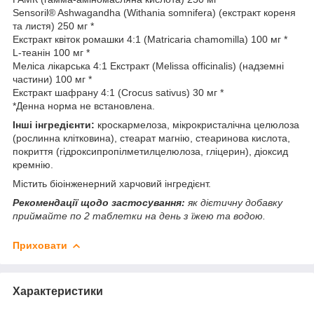
Sensoril® Ashwagandha (Withania somnifera) (екстракт кореня
та листя) 250 мг *
Екстракт квіток ромашки 4:1 (Matricaria chamomilla) 100 мг *
L-теанін 100 мг *
Меліса лікарська 4:1 Екстракт (Melissa officinalis) (надземні
частини) 100 мг *
Екстракт шафрану 4:1 (Crocus sativus) 30 мг *
*Денна норма не встановлена.
Інші інгредієнти:
кроскармелоза, мікрокристалічна целюлоза
(рослинна клітковина), стеарат магнію, стеаринова кислота,
покриття (гідроксипропілметилцелюлоза, гліцерин), діоксид
кремнію.
Містить біоінженерний харчовий інгредієнт.
Рекомендації щодо застосування:
як дієтичну добавку
приймайте по 2 таблетки на день з їжею та водою.
Приховати
Характеристики