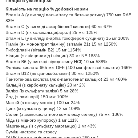
Порцій в упаковці 30
Кількість на порцію % добової норми
Вітамін А (у вигляді пальмітату та бета-каротину) 750 мкг RAE
83%
Вітамін С (у вигляді аскорбінової кислоти) 60 мг 67%
Вітамін D (як холекальциферол) 25 мкг 125%
Вітамін Е (у вигляді d-aplha токоферол сукцинат) 15 мг 100%
Тіамін (як мононітрат тіаміну) (вітамін В1) 15 мг 1250%
Рибофлавін (вітамін В2) 15 мг 1154%
Ніацин (як ніацинамід і ніацин) 30 мг NE 188%
Вітамін B6 (у вигляді піридоксину HCl) 10 мг 588%
Фолієва кислота 665 мкг DFE (400 мкг фолієвої кислоти) 166%
Вітамін В12 (як ціанокобаламін) 30 мкг 1250%
Пантотенова кислота (як d-пантотенат кальцію) 23 мг 460%
Кальцій (з карбонату кальцію) 20 мг 2%
Залізо (із сульфату заліза) 5 мг 28%
Йод (з ламінарії) 150 мкг 100%
Магній (з оксиду магнію) 100 мг 24%
Цинк (із сульфату цинку) 12 мг 109%
Селен (з амінокислотного комплексу селену) 75 мкг 136%
Мідь (з мідного купоросу) 1 мг 111%
Марганець (із сульфату марганцю) 1 мг 43%
Суміш настрою та стресу
ГАМК (гамма-аміномасляна кислота) 250 мг *