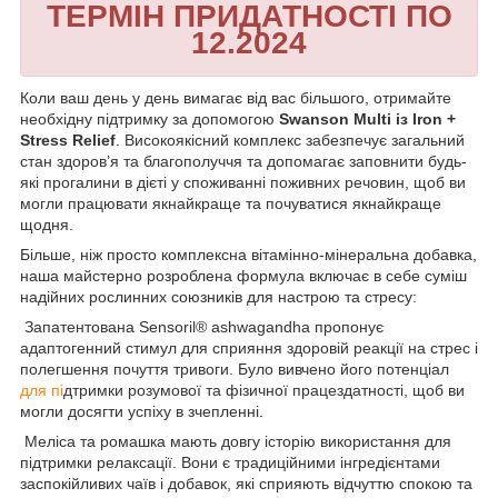
ТЕРМІН ПРИДАТНОСТІ ПО
12.2024
Коли ваш день у день вимагає від вас більшого, отримайте
необхідну підтримку за допомогою
Swanson Multi із Iron +
Stress Relief
. Високоякісний комплекс забезпечує загальний
стан здоров’я та благополуччя та допомагає заповнити будь-
які прогалини в дієті у споживанні поживних речовин, щоб ви
могли працювати якнайкраще та почуватися якнайкраще
щодня.
Більше, ніж просто комплексна вітамінно-мінеральна добавка,
наша майстерно розроблена формула включає в себе суміш
надійних рослинних союзників для настрою та стресу:
Запатентована Sensoril® ashwagandha пропонує
адаптогенний стимул для сприяння здоровій реакції на стрес і
полегшення почуття тривоги. Було вивчено його потенціал
для пі
дтримки розумової та фізичної працездатності, щоб ви
могли досягти успіху в зчепленні.
Меліса та ромашка мають довгу історію використання для
підтримки релаксації. Вони є традиційними інгредієнтами
заспокійливих чаїв і добавок, які сприяють відчуттю спокою та