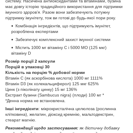
систему. Насичена антиоксидантами та вітамінами, бузина
має довгу історію традиційного використання для підтримки
імунного здоров’я. Разом вони забезпечують потужну
підтримку імунітету, тож ви готові до будь-якої пори року.
Комбінація інгредієнтів, що підтримують імунітет,
розроблена експертами
Забезпечує комплексний захист імунної системи
Містить 1000 мг вітаміну С і 5000 МО (125 мкг)
вітаміну D
Розмір порції 2 капсули
Порцій в упаковці 30
Кількість на порцію % добової норми
Вітамін С (як аскорбінова кислота) 1000 мг 1111%
Вітамін D3 (як холекальциферол) 125 мкг 625%
Цинк (з піколінату цинку) 15 мг 136%
Екстракт бузини (Sambucus nigra) (плоди) 100 мг *
*Денна норма не встановлена.
Інші інгредієнти
: мікрокристалічна целюлоза (рослинна
клітковина), желатин, діоксид кремнію, мальтодекстрин,
стеарат магнію.
Рекомендації щодо застосування:
як дієтичну добавку