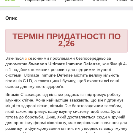
Опис
ТЕРМІН ПРИДАТНОСТІ ПО
2,26
Зіткніться
з с
езонними проблемами безпосередньо за
допомогою
Swanson Ultimate Immune Defense,
комбінації 4-
в-1 надійних поживних речовин для підтримки імунної
системи. Ultimate Immune Defense містить велику кількість
вітамінів C і D, а також цинк і бузину, щоб охопити всі ваші
основи для імунного здоров’я.
Вітамін С захищає від вільних радикалів і підтримує роботу
імунних клітин. Хоча найчастіше вважають, що він підтримує
міцні та здорові кістки, вітамін D є багатозадачним засобом,
який також підтримує вашу імунну систему, щоб вона була
готова до боротьби. Цинк, який доставляється сюди у зручній
для організму формі піколінату, має вирішальне значення для
розвитку та функціонування клітин, які утворюють вашу імунну