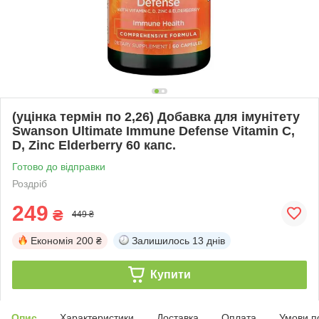
(уцінка термін по 2,26) Добавка для імунітету
Swanson Ultimate Immune Defense Vitamin C,
D, Zinc Elderberry 60 капс.
Готово до відправки
Роздріб
249
₴
449 ₴
Економія
200 ₴
Залишилось
13 днів
Купити
Опис
Характеристики
Доставка
Оплата
Умови п