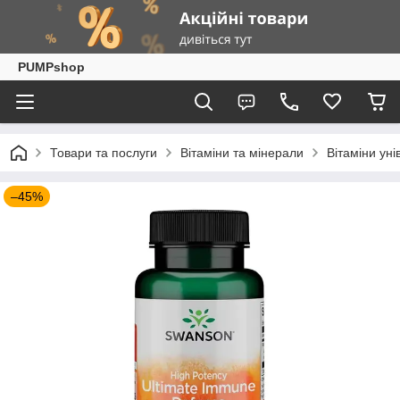
PUMPshop
Товари та послуги
Вітаміни та мінерали
Вітаміни уні
–45%