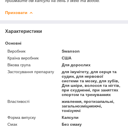
приймайте дві капсули на день з їжею та водою.
Приховати
Характеристики
Основні
Виробник
Swanson
Країна виробник
США
Вікова група
Для дорослих
Застосування препарату
для імунітету, для серця та
судин, для нервової
системи та мозку, для зубів,
Для шкіри, волосся та нігтів,
при схудненні, при заняттях
спортом та тренуваннях
Властивості
живлення, протизапальні,
загальнозміцнюючі,
тонізуючі
Форма випуску
Капсули
Смак
Без смаку