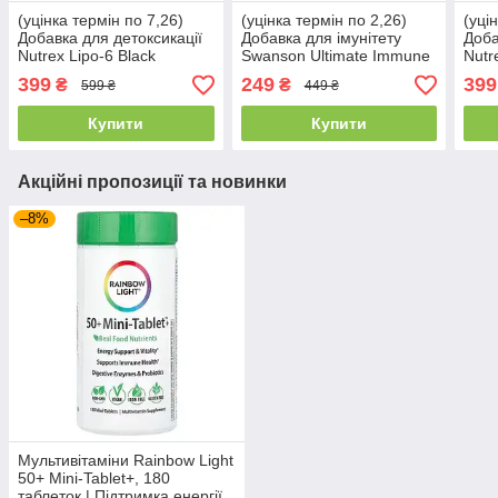
(уцінка термін по 7,26)
(уцінка термін по 2,26)
(уці
Добавка для детоксикації
Добавка для імунітету
Доба
Nutrex Lipo-6 Black
Swanson Ultimate Immune
Nutr
Cleanse & Detox 60 капс.
Defense Vitamin C, D, Zinc
Clea
399
249
399
₴
₴
599 ₴
449 ₴
Elderberry 60 капс.
Купити
Купити
Акційні пропозиції та новинки
–8%
Мультивітаміни Rainbow Light
50+ Mini-Tablet+, 180
таблеток | Підтримка енергії,