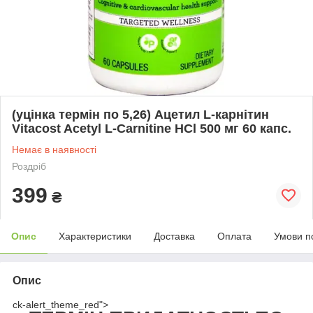
(уцінка термін по 5,26) Ацетил L-карнітин
Vitacost Acetyl L-Carnitine HCl 500 мг 60 капс.
Немає в наявності
Роздріб
399
₴
Опис
Характеристики
Доставка
Оплата
Умови п
Опис
ck-alert_theme_red">