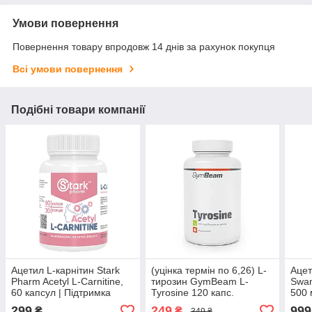
Умови повернення
Повернення товару впродовж 14 днів за рахунок покупця
Всі умови повернення
Подібні товари компанії
Ацетил L-карнітин Stark
(уцінка термін по 6,26) L-
Ацет
Pharm Acetyl L-Carnitine,
тирозин GymBeam L-
Swan
60 капсул | Підтримка
Tyrosine 120 капс.
500 
енергетичного обміну,
299
249
999
₴
₴
349 ₴