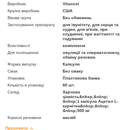
Виробник
Vitacost
Країна виробник
США
Вікова група
Без обмежень
Застосування препарату
для імунітету, для серця та
судин, для м'язів, при
схудненні, при вагітності та
годуванні
Властивості
комплексні
Для поліпшення
овуляції та сперматогенезу,
обміну речовин
Форма випуску
Капсули
Смак
Без смаку
Упаковка
Пластикова банка
Кількість в упаковці
60 шт.
Склад
Харчова
цінність&nbsp;&nbsp;
&nbsp;1 капсула Ацетил L-
карнітин&nbsp;&nbsp;
&nbsp;500 мг
Корисні речовини
магній
Приховати