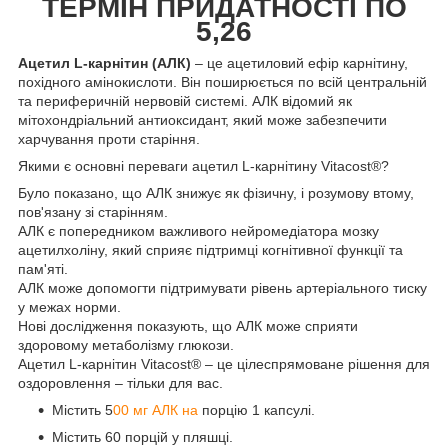
ТЕРМІН ПРИДАТНОСТІ ПО
5,26
Ацетил L-карнітин (АЛК)
– це ацетиловий ефір карнітину,
похідного амінокислоти. Він поширюється по всій центральній
та периферичній нервовій системі. АЛК відомий як
мітохондріальний антиоксидант, який може забезпечити
харчування проти старіння.
Якими є основні переваги ацетил L-карнітину Vitacost®?
Було показано, що АЛК знижує як фізичну, і розумову втому,
пов'язану зі старінням.
АЛК є попередником важливого нейромедіатора мозку
ацетилхоліну, який сприяє підтримці когнітивної функції та
пам'яті.
АЛК може допомогти підтримувати рівень артеріального тиску
у межах норми.
Нові дослідження показують, що АЛК може сприяти
здоровому метаболізму глюкози.
Ацетил L-карнітин Vitacost® – це цілеспрямоване рішення для
оздоровлення – тільки для вас.
Містить 5
00 мг АЛК на
порцію 1 капсулі.
Містить 60 порцій у пляшці.