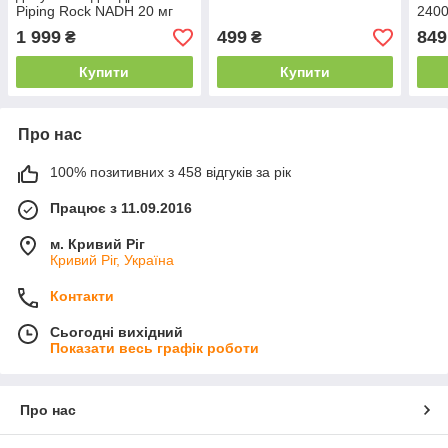
Piping Rock NADH 20 мг
2400
60 капс.
Висо
1 999
499
849
₴
₴
та D
та с
Купити
Купити
Про нас
100% позитивних з 458 відгуків за рік
Працює з 11.09.2016
м. Кривий Ріг
Кривий Ріг, Україна
Контакти
Сьогодні вихідний
Показати весь графік роботи
Про нас