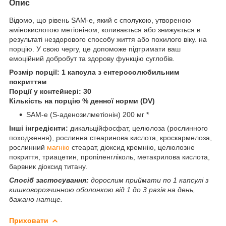
Опис
Відомо, що рівень SAM-e, який є сполукою, утвореною
амінокислотою метіоніном, коливається або знижується в
результаті нездорового способу життя або похилого віку. на
порцію. У свою чергу, це допоможе підтримати ваш
емоційний добробут та здорову функцію суглобів.
Розмір порції: 1 капсула з ентеросолюбильним
покриттям
Порції у контейнері: 30
Кількість на порцію % денної норми (DV)
SAM-e (S-аденозилметіонін) 200 мг *
Інші інгредієнти:
дикальційфосфат, целюлоза (рослинного
походження), рослинна стеаринова кислота, кроскармелоза,
рослинний
магнію
стеарат, діоксид кремнію, целюлозне
покриття, триацетин, пропіленгліколь, метакрилова кислота,
барвник діоксид титану.
Спосіб застосування:
дорослим приймати по 1 капсулі з
кишковорозчинною оболонкою від 1 до 3 разів на день,
бажано натще.
Приховати