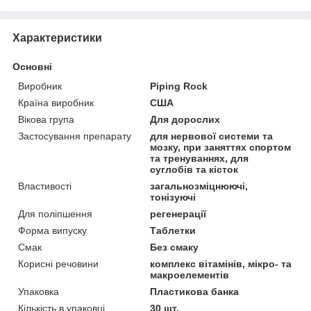
Характеристики
Основні
Виробник
Piping Rock
Країна виробник
США
Вікова група
Для дорослих
Застосування препарату
для нервової системи та
мозку, при заняттях спортом
та тренуваннях, для
суглобів та кісток
Властивості
загальнозміцнюючі,
тонізуючі
Для поліпшення
регенерації
Форма випуску
Таблетки
Смак
Без смаку
Корисні речовини
комплекс вітамінів, мікро- та
макроелементів
Упаковка
Пластикова банка
Кількість в упаковці
30 шт.