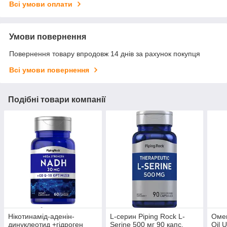
Всі умови оплати
Умови повернення
Повернення товару впродовж 14 днів за рахунок покупця
Всі умови повернення
Подібні товари компанії
Нікотинамід-аденін-
L-серин Piping Rock L-
Омег
динуклеотид +гідроген
Serine 500 мг 90 капс.
Oil 