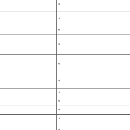
*
*
*
*
*
*
*
*
*
*