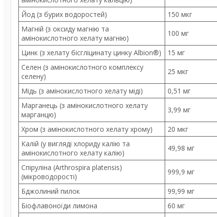
Йод (з бурих водоростей)
150 мкг
Магній (з оксиду магнію та
100 мг
амінокислотного хелату магнію)
Цинк (з хелату бісгліцинату цинку Albion®)
15 мг
Селен (з амінокислотного комплексу
25 мкг
селену)
Мідь (з амінокислотного хелату міді)
0,51 мг
Марганець (з амінокислотного хелату
3,99 мг
марганцю)
Хром (з амінокислотного хелату хрому)
20 мкг
Калій (у вигляді хлориду калію та
49,98 мг
амінокислотного хелату калію)
Спіруліна (Arthrospira platensis)
999,9 мг
(мікроводорості)
Бджолиний пилок
99,99 мг
Біофлавоноїди лимона
60 мг