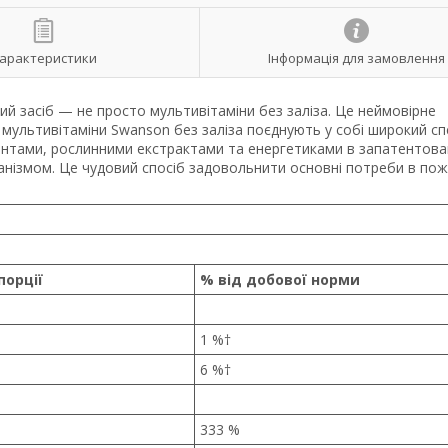
арактеристики
Інформація для замовлення
ий засіб — не просто мультивітаміни без заліза. Це неймовірне
мультивітаміни Swanson без заліза поєднують у собі широкий сп
ментами, рослинними екстрактами та енергетиками в запатентова
ганізмом. Це чудовий спосіб задовольнити основні потреби в по
.
порції
% від добової норми
1 %†
6 %†
333 %