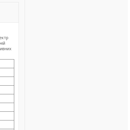
ектр
ній
живних