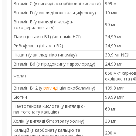
Вітамін C (у вигляді аскорбінової кислоти)
999 мг
Вітамін D (у вигляді холекальциферолу)
10 мкг
Вітамін E (у вигляді dl-альфа-
90 мг
токоферилацетату)
Тіамін (вітамін B1) (як тіамін HCl)
24,99 мг
Рибофлавін (вітамін B2)
24,99 мг
Ніацин (у вигляді нікотинаміду)
39,9 мг NE§
Вітамін B6 (з піридоксину гідрохлориду)
24,99 мг
666 мкг харчо
Фолат
еквівалента (4
Вітамін B12 (у
вигляд
і ціанокобаламіну)
199,8 мкг
Біотин
99,99 мкг
Пантотенова кислота (у вигляді d-
60 мг
пантотенату кальцію)
Холін (у вигляді бітартрату холіну)
30 мг
Кальцій (з карбонату кальцію та
200 мг
амінокислотного хелату кальцію)