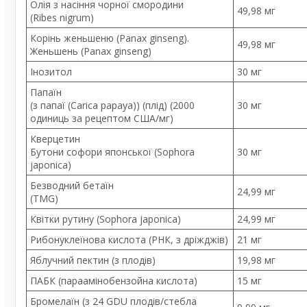
Олія з насіння чорної смородини
49,98 мг
(Ribes nigrum)
Корінь женьшеню (Panax ginseng).
49,98 мг
Женьшень (Panax ginseng)
Інозитол
30 мг
Папаїн
(з папаї (Carica papaya)) (плід) (2000
30 мг
одиниць за рецептом США/мг)
Кверцетин
Бутони софори японської (Sophora
30 мг
japonica)
Безводний бетаїн
24,99 мг
(TMG)
Квітки рутину (Sophora japonica)
24,99 мг
Рибонуклеїнова кислота (РНК, з дріжджів)
21 мг
Яблучний пектин (з плодів)
19,98 мг
ПАБК (параамінобензойна кислота)
15 мг
Бромелаїн (з 24 GDU плодів/стебла