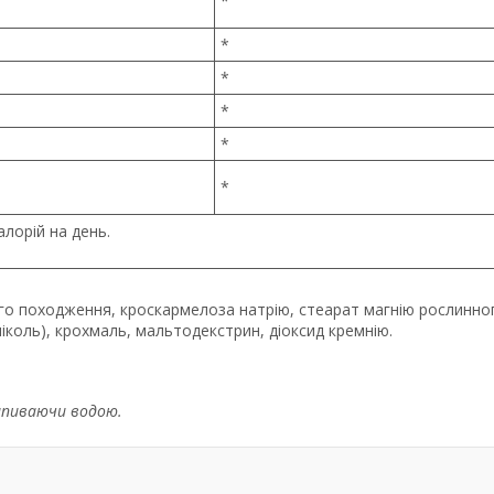
*
*
*
*
*
*
лорій на день.
го походження, кроскармелоза натрію, стеарат магнію рослинно
іколь), крохмаль, мальтодекстрин, діоксид кремнію.
апиваючи водою.