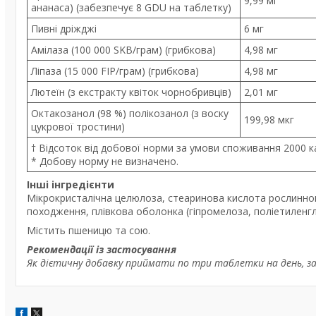
9,99 мг
ананаса) (забезпечує 8 GDU на таблетку)
Пивні дріжджі
6 мг
Амілаза (100 000 SKB/грам) (грибкова)
4,98 мг
Ліпаза (15 000 FIP/грам) (грибкова)
4,98 мг
Лютеїн (з екстракту квіток чорнобривців)
2,01 мг
Октакозанол (98 %) полікозанол (з воску
199,98 мкг
цукрової тростини)
† Відсоток від добової норми за умови споживання 2000 ка
* Добову норму не визначено.
Інші інгредієнти
Мікрокристалічна целюлоза, стеаринова кислота рослинно
походження, плівкова оболонка (гіпромелоза, поліетиленгл
Містить пшеницю та сою.
Рекомендації із застосування
Як дієтичну добавку приймати по три таблетки на день, з