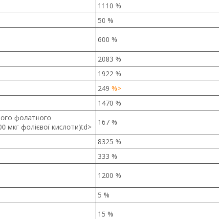
1110 %
50 %
600 %
2083 %
1922 %
249
%>
1470 %
вого фолатного
167 %
00 мкг фолієвої кислоти)td>
8325 %
333 %
1200 %
5 %
15 %