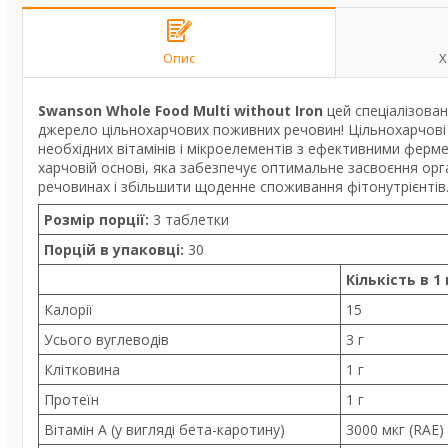
Опис
Х
Swanson Whole Food Multi without Iron
цей спеціалізован
джерело цільнохарчових поживних речовин! Цільнохарчові 
необхідних вітамінів і мікроелементів з ефективними фер
харчовій основі, яка забезпечує оптимальне засвоєння ор
речовинах і збільшити щоденне споживання фітонутрієнтів
Розмір порції:
3 таблетки
Порцій в упаковці:
30
Кількість в 1 
Калорії
15
Усього вуглеводів
3 г
Клітковина
1 г
Протеїн
1 г
Вітамін A (у вигляді бета-каротину)
3000 мкг (RAE)