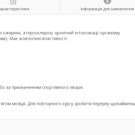
арактеристики
Інформація для замовлення
ожирінні, атеросклерозі, хронічній інтоксикації організму
и). Має жовчогінні властивості.
бо за призначенням спортивного лікаря.
протягом місяця. Для повторного курсу зробити перерву щонайменш