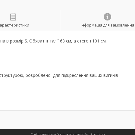
арактеристики
Інформація для замовлення
а в розмір S. Обхват її талії 68 см, а стегон 101 см.
структурою, розробленої для підкреслення ваших вигинів
Сайт створений на маркетплейсі
Prom.ua