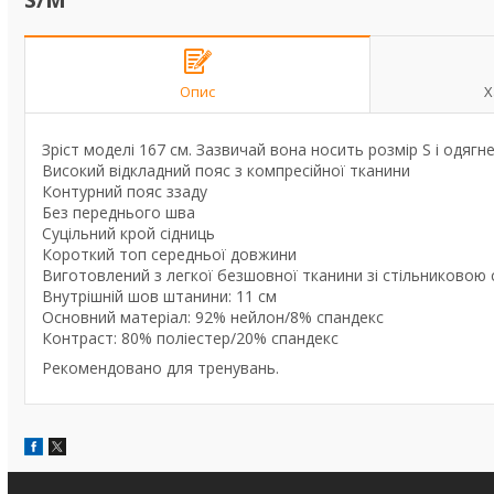
Опис
Х
Зріст моделі 167 см. Зазвичай вона носить розмір S і одягнен
Високий відкладний пояс з компресійної тканини
Контурний пояс ззаду
Без переднього шва
Суцільний крой сідниць
Короткий топ середньої довжини
Виготовлений з легкої безшовної тканини зі стільниковою 
Внутрішній шов штанини: 11 см
Основний матеріал: 92% нейлон/8% спандекс
Контраст: 80% поліестер/20% спандекс
Рекомендовано для тренувань.