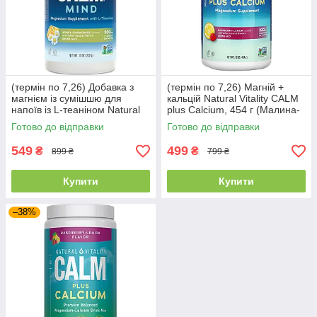
(термін по 7,26) Добавка з
(термін по 7,26) Магній +
магнієм із сумішшю для
кальцій Natural Vitality CALM
напоїв із L-теаніном Natural
plus Calcium, 454 г (Малина-
Vitality CALM Mind 339 г (113
лимон) | Підтримка нервової
Готово до відправки
Готово до відправки
порц.) мед і ромашка
системи та кісток
549
499
₴
₴
899 ₴
799 ₴
Купити
Купити
–38%