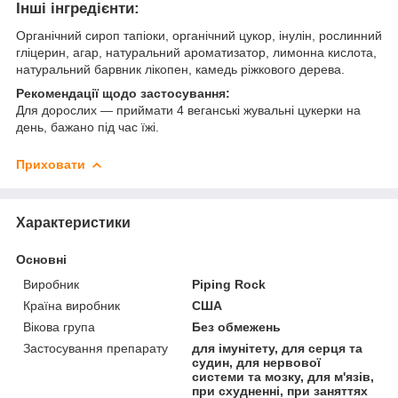
Інші інгредієнти:
Органічний сироп тапіоки, органічний цукор, інулін, рослинний
гліцерин, агар, натуральний ароматизатор, лимонна кислота,
натуральний барвник лікопен, камедь ріжкового дерева.
Рекомендації щодо застосування:
Для дорослих — приймати 4 веганські жувальні цукерки на
день, бажано під час їжі.
Приховати
Характеристики
Основні
Виробник
Piping Rock
Країна виробник
США
Вікова група
Без обмежень
Застосування препарату
для імунітету, для серця та
судин, для нервової
системи та мозку, для м'язів,
при схудненні, при заняттях