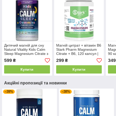
Дитячий магній для сну
Магній цитрат + вітамін B6
Магн
Natural Vitality Kids Calm
Stark Pharm Magnesium
Magn
Sleep Magnesium Citrate з
Citrate + B6, 120 капсул |
90 к
мелатоніном, 120
Підтримка нервової
599
299
349
₴
₴
жувальних цукерок |
системи, м’язів та
Спокій
зниження стресу
Купити
Купити
Акційні пропозиції та новинки
–39%
–38%