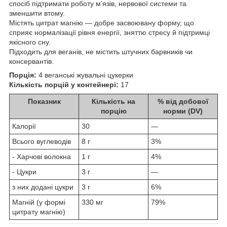
спосіб підтримати роботу м’язів, нервової системи та
зменшити втому.
Містять цитрат магнію — добре засвоювану форму, що
сприяє нормалізації рівня енергії, зняттю стресу й підтримці
якісного сну.
Підходить для веганів, не містить штучних барвників чи
консервантів.
Порція:
4 веганські жувальні цукерки
Кількість порцій у контейнері:
17
Показник
Кількість на
% від добової
порцію
норми (DV)
Калорії
30
—
Всього вуглеводів
8 г
3%
- Харчові волокна
1 г
4%
- Цукри
3 г
—
з них додані цукри
3 г
6%
Магній (у формі
330 мг
79%
цитрату магнію)