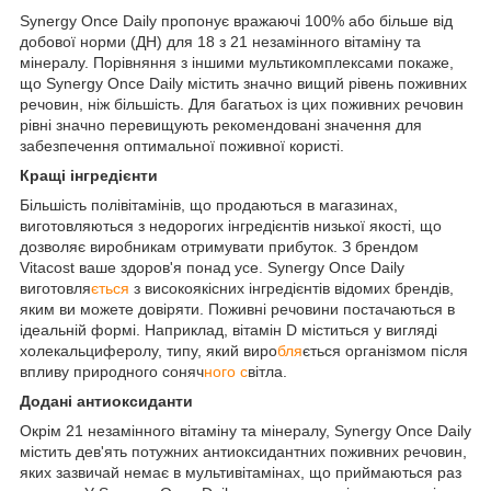
Synergy Once Daily пропонує вражаючі 100% або більше від
добової норми (ДН) для 18 з 21 незамінного вітаміну та
мінералу. Порівняння з іншими мультикомплексами покаже,
що Synergy Once Daily містить значно вищий рівень поживних
речовин, ніж більшість. Для багатьох із цих поживних речовин
рівні значно перевищують рекомендовані значення для
забезпечення оптимальної поживної користі.
Кращі інгредієнти
Більшість полівітамінів, що продаються в магазинах,
виготовляються з недорогих інгредієнтів низької якості, що
дозволяє виробникам отримувати прибуток. З брендом
Vitacost ваше здоров'я понад усе. Synergy Once Daily
виготовля
ється
з високоякісних інгредієнтів відомих брендів,
яким ви можете довіряти. Поживні речовини постачаються в
ідеальній формі. Наприклад, вітамін D міститься у вигляді
холекальциферолу, типу, який виро
бля
ється організмом після
впливу природного соняч
ного с
вітла.
Додані антиоксиданти
Окрім 21 незамінного вітаміну та мінералу, Synergy Once Daily
містить дев'ять потужних антиоксидантних поживних речовин,
яких зазвичай немає в мультивітамінах, що приймаються раз