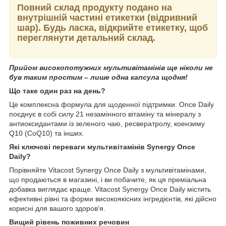
Повний склад продукту подано на
внутрішній частині етикетки (відривний
шар). Будь ласка, відкрийте етикетку, щоб
переглянути детальний склад.
Прийом високопотужних мультивітамінів ще ніколи не
був таким простим – лише одна капсула щодня!
Що таке один раз на день?
Це комплексна формула для щоденної підтримки. Once Daily
поєднує в собі силу 21 незамінного вітаміну та мінералу з
антиоксидантами із зеленого чаю, ресвератролу, коензиму
Q10 (CoQ10) та інших.
Які ключові переваги мультивітамінів Synergy Once
Daily?
Порівняйте Vitacost Synergy Once Daily з мультивітамінами,
що продаються в магазині, і ви побачите, як ця преміальна
добавка виглядає краще. Vitacost Synergy Once Daily містить
ефективні рівні та форми високоякісних інгредієнтів, які дійсно
корисні для вашого здоров'я.
Вищий рівень поживних речовин