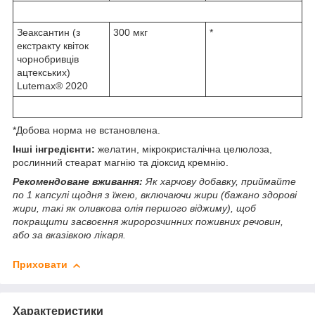
Зеаксантин (з
300 мкг
*
екстракту квіток
чорнобривців
ацтекських)
Lutemax® 2020
*Добова норма не встановлена.
Інші інгредієнти:
желатин, мікрокристалічна целюлоза,
рослинний стеарат магнію та діоксид кремнію.
Рекомендоване вживання:
Як харчову добавку, приймайте
по 1 капсулі щодня з їжею, включаючи жири (бажано здорові
жири, такі як оливкова олія першого віджиму), щоб
покращити засвоєння жиророзчинних поживних речовин,
або за вказівкою лікаря.
Приховати
Характеристики