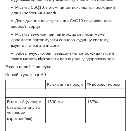
Містить CoQ10, потужний антиоксидант, необхідний
для вироблення енергії
Дослідження показують, що CoQ10 важливий для
здоров'я серця
Містить зелений чай, антиоксидант, який може
допомогти підтримувати серцево-судинну систему,
імунітет та багато іншого
Забезпечує лютеїн і зеаксантин, антиоксиданти, які
також можуть відігравати певну роль у здоровому зорі
Розмір порції: 1 капсула
Порцій в упаковці: 60
Кількість на порцію
% добової норми
Вітамін А (у формі
1500 мкг
167%
бета-каротину та
змішаних
каротиноїдів)