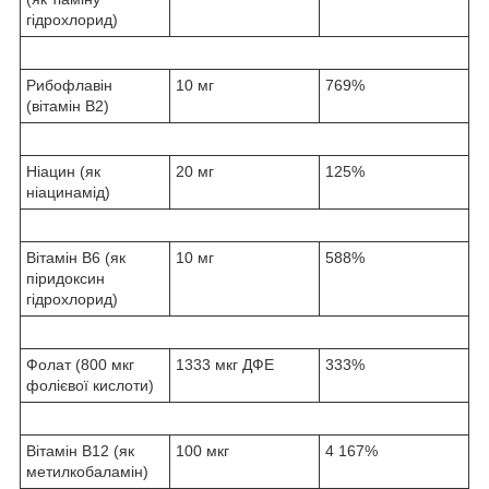
гідрохлорид)
Рибофлавін
10 мг
769%
(вітамін B2)
Ніацин (як
20 мг
125%
ніацинамід)
Вітамін B6 (як
10 мг
588%
піридоксин
гідрохлорид)
Фолат (800 мкг
1333 мкг ДФЕ
333%
фолієвої кислоти)
Вітамін B12 (як
100 мкг
4 167%
метилкобаламін)