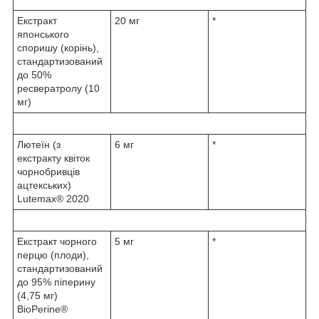
Екстракт
20 мг
*
японського
споришу (корінь),
стандартизований
до 50%
ресвератролу (10
мг)
Лютеїн (з
6 мг
*
екстракту квіток
чорнобривців
ацтекських)
Lutemax® 2020
Екстракт чорного
5 мг
*
перцю (плоди),
стандартизований
до 95% піперину
(4,75 мг)
BioPerine®