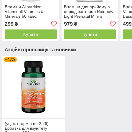
Вітаміни Allnutrition
Вітаміни для прийому в
Віта
Vitaminall Vitamins &
період вагітності Rainbow
Vita
Minerals 60 капс.
Light Prenatal Mini`s
Basi
Multivitamin +Superfoods &
299
979
499
₴
₴
Probiotics 180 капс.
Купити
Купити
Акційні пропозиції та новинки
–45%
(уцінка термін по 2,26)
Добавка для імунітету