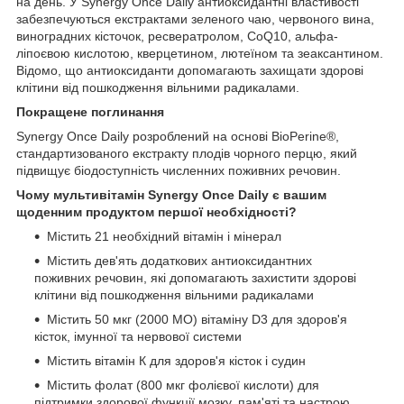
на день. У Synergy Once Daily антиоксидантні властивості
забезпечуються екстрактами зеленого чаю, червоного вина,
виноградних кісточок, ресвератролом, CoQ10, альфа-
ліпоєвою кислотою, кверцетином, лютеїном та зеаксантином.
Відомо, що антиоксиданти допомагають захищати здорові
клітини від пошкодження вільними радикалами.
Покращене поглинання
Synergy Once Daily розроблений на основі BioPerine®,
стандартизованого екстракту плодів чорного перцю, який
підвищує біодоступність численних поживних речовин.
Чому мультивітамін Synergy Once Daily є вашим
щоденним продуктом першої необхідності?
Містить 21 необхідний вітамін і мінерал
Містить дев'ять додаткових антиоксидантних
поживних речовин, які допомагають захистити здорові
клітини від пошкодження вільними радикалами
Містить 50 мкг (2000 МО) вітаміну D3 для здоров'я
кісток, імунної та нервової системи
Містить вітамін К для здоров'я кісток і судин
Містить фолат (800 мкг фолієвої кислоти) для
підтримки здорової функції мозку, пам'яті та настрою