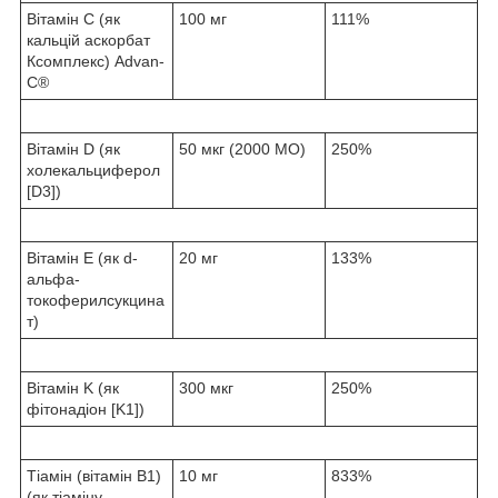
Вітамін С (як
100 мг
111%
кальцій аскорбат
Ксомплекс) Advan-
C®
Вітамін D (як
50 мкг (2000 МО)
250%
холекальциферол
[D3])
Вітамін E (як d-
20 мг
133%
альфа-
токоферилсукцина
т)
Вітамін K (як
300 мкг
250%
фітонадіон [K1])
Тіамін (вітамін B1)
10 мг
833%
(як тіаміну