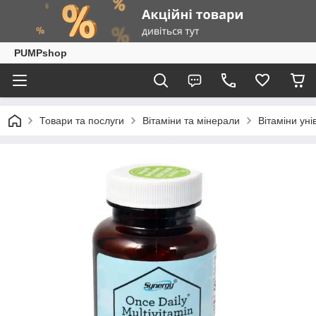
PUMPshop
Товари та послуги
Вітаміни та мінерали
Вітаміни уні