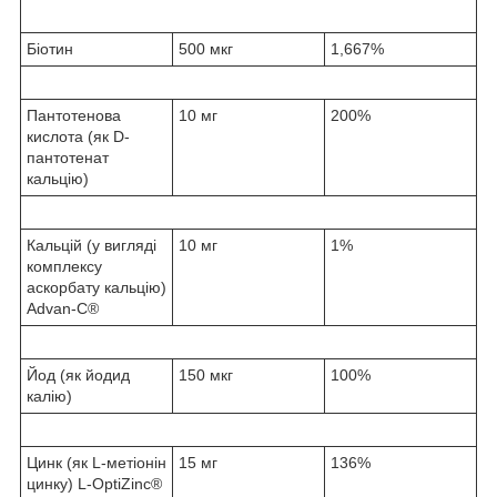
Біотин
500 мкг
1,667%
Пантотенова
10 мг
200%
кислота (як D-
пантотенат
кальцію)
Кальцій (у вигляді
10 мг
1%
комплексу
аскорбату кальцію)
Advan-C®
Йод (як йодид
150 мкг
100%
калію)
Цинк (як L-метіонін
15 мг
136%
цинку) L-OptiZinc®