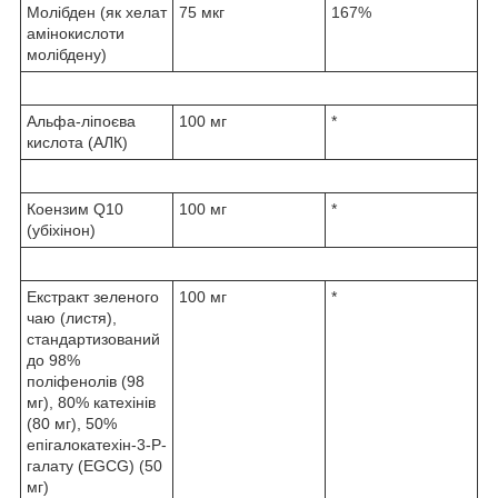
Молібден (як хелат
75 мкг
167%
амінокислоти
молібдену)
Альфа-ліпоєва
100 мг
*
кислота (АЛК)
Коензим Q10
100 мг
*
(убіхінон)
Екстракт зеленого
100 мг
*
чаю (листя),
стандартизований
до 98%
поліфенолів (98
мг), 80% катехінів
(80 мг), 50%
епігалокатехін-3-Р-
галату (EGCG) (50
мг)