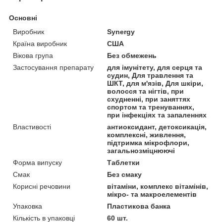
Основні
Виробник
Synergy
Країна виробник
США
Вікова група
Без обмежень
Застосування препарату
для імунітету, для серця та
судин, Для травлення та
ШКТ, для м'язів, Для шкіри,
волосся та нігтів, при
схудненні, при заняттях
спортом та тренуваннях,
при інфекціях та запаленнях
Властивості
антиоксидант, детоксикація,
комплексні, живлення,
підтримка мікрофлори,
загальнозміцнюючі
Форма випуску
Таблетки
Смак
Без смаку
Корисні речовини
вітаміни, комплекс вітамінів,
мікро- та макроелементів
Упаковка
Пластикова банка
Кількість в упаковці
60 шт.