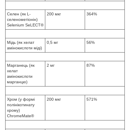
Селен (як L-
200 мкг
364%
селенометіонін)
Selenium SeLECT®
Мідь (як хелат
0,5 мг
56%
амінокислоти міді)
Марганець (як
2 мг
87%
хелат
амінокислоти
марганцю)
Хром (у формі
200 мкг
571%
полінікотинату
хрому)
ChromeMate®