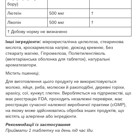
бору)
Лютеїн
500 мкг
†
Лікопін
500 мкг
†
† Добову норму не визначено
Інші інгредієнти:
мікрокристалічна целюлоза, стеаринова
кислота, кроскармелоза натрію, діоксид кремнію, Без
стеарату магнію, Гіпромелоза, Поліетиленгліколь
(вегетаріанська оболонка для таблеток), натуральні
ароматизатори.
Містить пшениці;
Для виготовлення цього продукту не використовуються
молоко, яйця, риба, молюски й ракоподібні, деревні горіхи,
арахісу, сої, кунжут, глютен. Виробляється на підприємстві, що
має реєстрацію FDA, проходить незалежні перевірки, має
реєстрацію сучасної належної виробничої практики (cGMP),
на якому може здійснюватись обробка інших продуктів, що
містять ці алергени або інгредієнти.
Рекомендації із застосування
Приймати 1 таблетку на день під час їди.