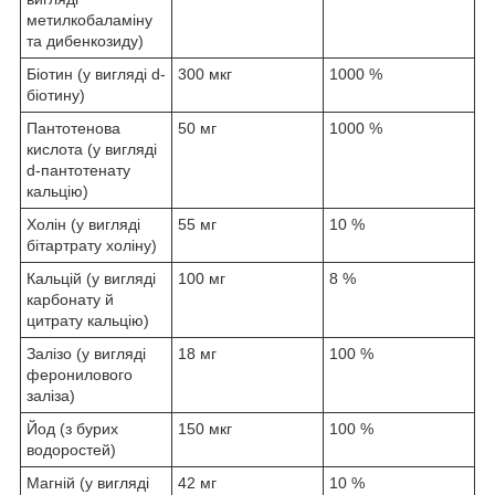
метилкобаламіну
та дибенкозиду)
Біотин (у вигляді d-
300 мкг
1000 %
біотину)
Пантотенова
50 мг
1000 %
кислота (у вигляді
d-пантотенату
кальцію)
Холін (у вигляді
55 мг
10 %
бітартрату холіну)
Кальцій (у вигляді
100 мг
8 %
карбонату й
цитрату кальцію)
Залізо (у вигляді
18 мг
100 %
феронилового
заліза)
Йод (з бурих
150 мкг
100 %
водоростей)
Магній (у вигляді
42 мг
10 %