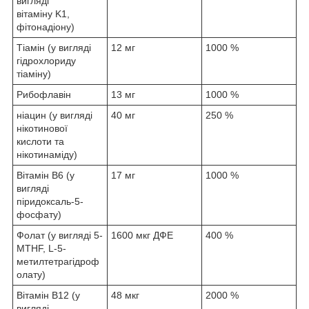
вигляді
вітаміну K1,
фітонадіону)
Тіамін (у вигляді
12 мг
1000 %
гідрохлориду
тіаміну)
Рибофлавін
13 мг
1000 %
ніацин (у вигляді
40 мг
250 %
нікотинової
кислоти та
нікотинаміду)
Вітамін B6 (у
17 мг
1000 %
вигляді
піридоксаль-5-
фосфату)
Фолат (у вигляді 5-
1600 мкг ДФЕ
400 %
MTHF, L-5-
метилтетрагідроф
олату)
Вітамін B12 (у
48 мкг
2000 %
вигляді