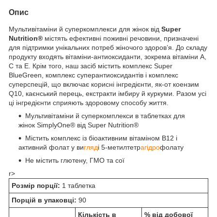
Опис
Мультивітаміни й суперкомплекси для жінок від
Super
Nutrition®
містять ефективні поживні речовини, призначені
для підтримки унікальних потреб жіночого здоров’я. До складу
продукту входять вітаміни-антиоксиданти, зокрема вітаміни A,
C та E. Крім того, наш засіб містить комплекс Super
BlueGreen, комплекс суперантиоксидантів і комплекс
суперспецій, що включає корисні інгредієнти, як-от коензим
Q10, каєнський перець, екстракти імбиру й куркуми. Разом усі
ці інгредієнти сприяють здоровому способу життя.
Мультивітаміни й суперкомплекси в таблетках для
жінок SimplyOne® від Super Nutrition®
Містить комплекс із біоактивним вітаміном B12 і
активний фолат у ви
гляд
і 5-метилтетр
агідро
фолату
Не містить глютену, ГМО та сої
r>
Розмір порції:
1 таблетка
Порцій в упаковці:
90
Кількість в
% від добової