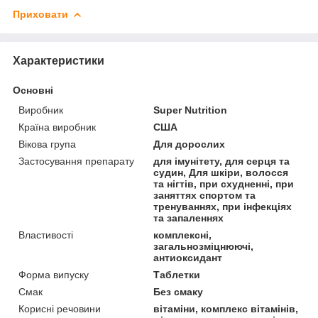
Приховати
Характеристики
Основні
Виробник
Super Nutrition
Країна виробник
США
Вікова група
Для дорослих
Застосування препарату
для імунітету, для серця та
судин, Для шкіри, волосся
та нігтів, при схудненні, при
заняттях спортом та
тренуваннях, при інфекціях
та запаленнях
Властивості
комплексні,
загальнозміцнюючі,
антиоксидант
Форма випуску
Таблетки
Смак
Без смаку
Корисні речовини
вітаміни, комплекс вітамінів,