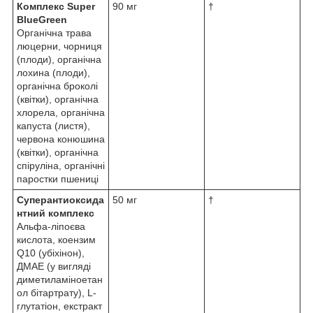
Комплекс Super
90 мг
†
BlueGreen
Органічна трава
люцерни, чорниця
(плоди), органічна
лохина (плоди),
органічна броколі
(квітки), органічна
хлорела, органічна
капуста (листя),
червона конюшина
(квітки), органічна
спіруліна, органічні
паростки пшениці
Суперантиоксида
50 мг
†
нтний комплекс
Альфа-ліпоєва
кислота, коензим
Q10 (убіхінон),
ДМАЕ (у вигляді
диметиламіноетан
ол бітартрату), L-
глутатіон, екстракт