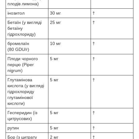
плодів лимона)
інозитол
30 мг
†
Бетаїн (у вигляді
25 мг
†
бетаїну
гідрохлориду)
бромелаїн
10 мг
†
(80 GDU/г)
Плоди чорного
5 мг
†
перцю (Piper
nigrum)
Глутамінова
5 мг
†
кислота (у вигляді
гідрохлориду
глутамінової
кислоти)
Гесперидин (із
5 мг
†
цитрусових)
рутин
5 мг
†
Бор (з цитрату
2 мг
†