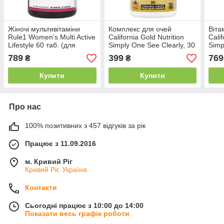
Жіночі мультивітаміни
Комплекс для очей
Віта
Rule1 Women's Multi Active
California Gold Nutrition
Calif
Lifestyle 60 таб. (для
Simply One See Clearly, 30
Simp
активного життя)
жувальних таблеток |
Mult
789
399
769
₴
₴
Підтримка зору та
Adap
здоров’я очей
таб.
Купити
Купити
Про нас
100% позитивних з 457 відгуків за рік
Працює з 11.09.2016
м. Кривий Ріг
Кривий Ріг, Україна
Контакти
Сьогодні працює з 10:00 до 14:00
Показати весь графік роботи