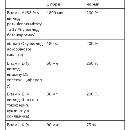
1 порції
норми
Вітамін A (83 % у
1800 мкг
200 %
вигляді
ретинілпальмітату
та 17 % у вигляді
бета-каротину)
вітамін C (у вигляді
180 мг
200 %
аскорбінової
кислоти)
Вітамін D (у
50 мкг
250 %
вигляді
вітаміну D3,
холекальциферол
у)
Вітамін E (у
30 мг
200 %
вигляді d-альфа-
токоферил
сукцинату з
соняшника)
Вітамін K (у
90 мкг
75 %