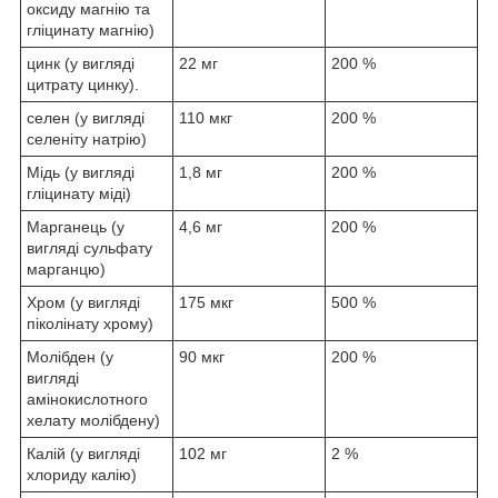
оксиду магнію та
гліцинату магнію)
цинк (у вигляді
22 мг
200 %
цитрату цинку).
селен (у вигляді
110 мкг
200 %
селеніту натрію)
Мідь (у вигляді
1,8 мг
200 %
гліцинату міді)
Марганець (у
4,6 мг
200 %
вигляді сульфату
марганцю)
Хром (у вигляді
175 мкг
500 %
піколінату хрому)
Молібден (у
90 мкг
200 %
вигляді
амінокислотного
хелату молібдену)
Калій (у вигляді
102 мг
2 %
хлориду калію)