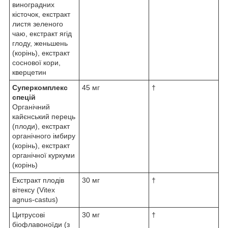
виноградних
кісточок, екстракт
листя зеленого
чаю, екстракт ягід
глоду, женьшень
(корінь), екстракт
соснової кори,
кверцетин
Суперкомплекс
45 мг
†
спецій
Органічний
кайєнський перець
(плоди), екстракт
органічного імбиру
(корінь), екстракт
органічної куркуми
(корінь)
Екстракт плодів
30 мг
†
вітексу (Vitex
agnus-castus)
Цитрусові
30 мг
†
біофлавоноїди (з