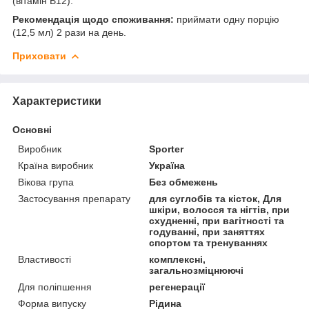
(вітамін В12).
Рекомендація щодо споживання:
приймати одну порцію
(12,5 мл) 2 рази на день.
Приховати
Характеристики
Основні
Виробник
Sporter
Країна виробник
Україна
Вікова група
Без обмежень
Застосування препарату
для суглобів та кісток, Для
шкіри, волосся та нігтів, при
схудненні, при вагітності та
годуванні, при заняттях
спортом та тренуваннях
Властивості
комплексні,
загальнозміцнюючі
Для поліпшення
регенерації
Форма випуску
Рідина