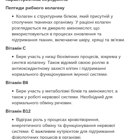
Пептиди рибного колагену
Колаген є структурним білком, який присутній у
сполучних тканинах організму. У раціоні колаген
розглядається як джерело амінокислот, що
використовуються в процесах оновлення та
підтримання тканин, включаючи шкіру, хрящі та зв’язки.
Вітамін C
Бере участь у низці біохімічних процесів, зокрема у
синтезі колагену. Також відомий своєю роллю в
антиоксидантному захисті клітин і підтриманні
нормального функціонування імунної системи.
Вітамін B6
Бере участь у метаболізмі білків та амінокислот, а
також у роботі нервової системи. Необхідний для
нормального обміну речовин.
Вітамін B12
Відіграє роль у процесах кровотворення,
енергетичного обміну та функціонування нервової
системи. Є важливим нутрієнтом для підтримання
фізіологічних процесів в організмі.