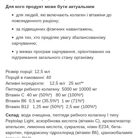
Для кого продукт може бути актуальним
для людей, які включають колаген і вітаміни до
повсякденного раціону;
за підвищених фізичних навантажень;
для тих, хто приділяє увагу збалансованому
харчуванню;
у межах програм харчування, орієнтованих на
підтримання загального стану організму.
Розмір порції: 12,5 мл
Порцій в пакованні: 40
Активні інгредієнти: 12,5 мл 25 мл**
Пептиди рибного колагену 5000 мг 10000 мг
Вітамін С 40 мг (50%*) 80 мг (100%*)
Вітамін В6 0,5 мг (35,5%*) 1 мг (71%*)
Вітамін В12 1,25 мкг (50%*) 2,5 мкг (100%*)
Склад
: вода очищена, пептиди рибного колагену І типу
Peptolap Light, аскорбінова кислота (вітамін С), ароматизатор
апельсин, лимонна кислота, сукралоза, нізин Е234, бета-
каротин, піридоксину гідрохлорид (вітамін В6), ціанокобаламін