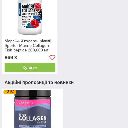
Морський колаген рідкий
Sporter Marine Collagen
Fish peptide 200,000 мг
500 мл ( смак ягоди )
869
₴
Купити
Акційні пропозиції та новинки
–31%