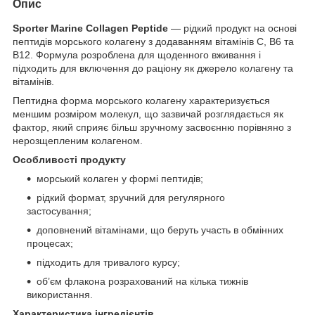
Опис
Sporter Marine Collagen Peptide
— рідкий продукт на основі
пептидів морського колагену з додаванням вітамінів C, B6 та
B12. Формула розроблена для щоденного вживання і
підходить для включення до раціону як джерело колагену та
вітамінів.
Пептидна форма морського колагену характеризується
меншим розміром молекул, що зазвичай розглядається як
фактор, який сприяє більш зручному засвоєнню порівняно з
нерозщепленим колагеном.
Особливості продукту
морський колаген у формі пептидів;
рідкий формат, зручний для регулярного
застосування;
доповнений вітамінами, що беруть участь в обмінних
процесах;
підходить для тривалого курсу;
об’єм флакона розрахований на кілька тижнів
використання.
Характеристика інгредієнтів