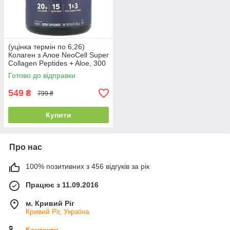
(уцінка термін по 6,26)
Колаген з Алое NeoCell Super
Collagen Peptides + Aloe, 300
г | Пептиди колагену для
Готово до відправки
шкіри
549
₴
799 ₴
Купити
Про нас
100% позитивних з 456 відгуків за рік
Працює з 11.09.2016
м. Кривий Ріг
Кривий Ріг, Україна