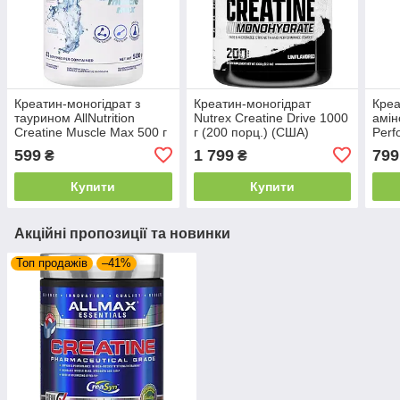
Креатин-моногідрат з
Креатин-моногідрат
Креа
таурином AllNutrition
Nutrex Creatine Drive 1000
амін
Creatine Muscle Max 500 г
г (200 порц.) (США)
Perf
( різні смаки )
Amin
599
1 799
799
₴
₴
Купити
Купити
Акційні пропозиції та новинки
Топ продажів
–41%