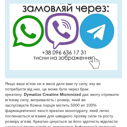
Якщо ваші м'язи не в змозі дати вам ту силу, яку ви
потребуєте від них, це може бути через брак
креатину.
Dymatize Creatine Micronized
дає змогу отримати
м'язову силу, витривалість і розмір, який ви
заслуговуєте.Кожна порція містить 5000 мг 100%
фармацевтичної якості креатин моногідрату, який легко
поглинається м'язами для швидкого прояву сили та росту
розміру м'язів. Креатин цінується за його здатність відкласти
настання втоми м'язів за допомогою буферизації молочної