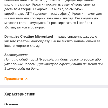
кислоти в м'язах. Креатин посилить вашу м'язову силу та
дасть вам твердіші скорочення м'язів, збільшуючи
виробництво АТФ (аденозинтрифосфату). Креатин також дає
м'язам великий і солідний зовнішній вигляд. Він входить до
м'язових клітин, змушуючи їх розширюватися і неабияк
збільшуватися в розмірах.
Dymatize Creatine Micronized
— ваше справжнє джерело
чистого креатин моногідрату. Він не містить наповнювачів та
іншого марного хламу.
Застосування:
Пити по одній порції (5 грамів) на день, разом із водою або
улюбленим напоєм. Для кращого ефекту пити не менш ніж
3 літри води на день.
Приховати
Характеристики
Основні