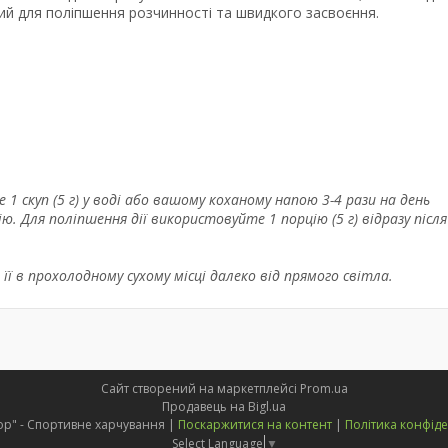
ий для поліпшення розчинності та швидкого засвоєння.
 скуп (5 г) у воді або вашому коханому напою 3-4 рази на день
. Для поліпшення дії використовуйте 1 порцію (5 г) відразу після
ї в прохолодному сухому місці далеко від прямого світла.
Сайт створений на маркетплейсі
Prom.ua
Продавець на Bigl.ua
"PUMPshop" - Спортивне харчування |
Поскаржитися на контент
|
Політика конфіде
Select Language
▼