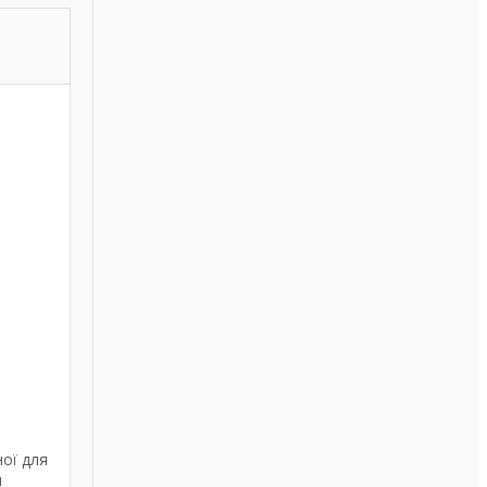
ої для
я