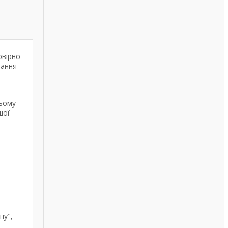
овірної
вання
ньому
шої
пу",