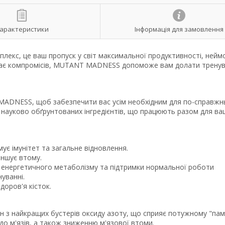
арактеристики
Інформація для замовлення
лекс, це ваш пропуск у світ максимальної продуктивності, нейм
 шукає компромісів, MUTANT MADNESS допоможе вам долати трену
 MADNESS, щоб забезпечити вас усім необхідним для по-справж
 науково обґрунтованих інгредієнтів, що працюють разом для ва
мує імунітет та загальне відновлення.
еншує втому.
 для енергетичного метаболізму та підтримки нормальної роботи
уванні.
доров'я кісток.
н з найкращих бустерів оксиду азоту, що сприяє потужному "пам
о м'язів, а також зниженню м'язової втоми.