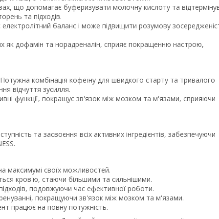
'язах, що допомагає буферизувати молочну кислоту та відтерміну
орень та підходів.
ує електролітний баланс і може підвищити розумову зосередженіс
ких як дофамін та норадреналін, сприяє покращенню настрою,
: Потужна комбінація кофеїну для швидкого старту та тривалого
ння відчуття зусилля.
ітивні функції, покращує зв'язок між мозком та м'язами, сприяючи
тупність та засвоєння всіх активних інгредієнтів, забезпечуючи
ESS.
на максимумі своїх можливостей.
ються кров'ю, стаючи більшими та сильнішими.
підходів, подовжуючи час ефективної роботи.
ренуванні, покращуючи зв'язок між мозком та м'язами.
нт працює на повну потужність.