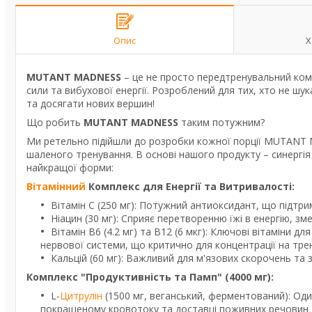
Опис
Х
MUTANT MADNESS
– це не просто передтренувальний комп
сили та вибухової енергії. Розроблений для тих, хто не
та досягати нових вершин!
Що робить
MUTANT MADNESS
таким потужним?
Ми ретельно підійшли до розробки кожної порції MUTANT
шаленого тренування. В основі нашого продукту – синергія
найкращої форми:
Вітамінний
Комплекс для Енергії та Витривалості:
Вітамін C (250 мг): Потужний антиоксидант, що підтри
Ніацин (30 мг): Сприяє перетворенню їжі в енергію, зм
Вітамін B6 (4.2 мг) та B12 (6 мкг): Ключові вітаміни
нервової системи, що критично для концентрації на трен
Кальцій (60 мг): Важливий для м'язових скорочень та з
Комплекс "Продуктивність та Памп" (4000 мг):
L-
Цитрулін
(1500 мг, веганський, ферментований): Оди
покращеному кровотоку та доставці поживних речовин д