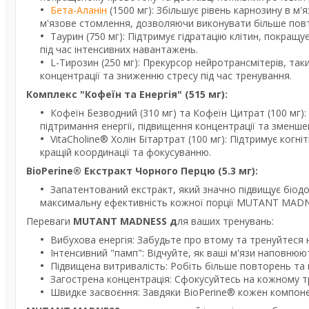
Бета-Аланін
(1500 мг): Збільшує рівень карнозину в м
м'язове стомлення, дозволяючи виконувати більше повт
Таурин (750 мг): Підтримує гідратацію клітин, покращ
під час інтенсивних навантажень.
L-Тирозин (250 мг): Прекурсор нейротрансмітерів, та
концентрації та зниженню стресу під час тренування.
Комплекс "Кофеїн та Енергія" (515 мг):
Кофеїн Безводний (310 мг) та Кофеїн Цитрат (100 мг)
підтримання енергії, підвищення концентрації та зменше
VitaCholine® Холін Бітартрат (100 мг): Підтримує когн
кращій координації та фокусуванню.
BioPerine® Екстракт Чорного Перцю (5.3 мг):
Запатентований екстракт, який значно підвищує біодос
максимальну ефективність кожної порції MUTANT MADN
Переваги
MUTANT MADNESS д
ля ваших тренувань:
Вибухова енергія: Забудьте про втому та тренуйтеся 
Інтенсивний "памп": Відчуйте, як ваші м'язи наповню
Підвищена витривалість: Робіть більше повторень та 
Загострена концентрація: Сфокусуйтесь на кожному т
Швидке засвоєння: Завдяки BioPerine® кожен компоне