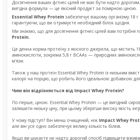
Досягнення ваших фітнес-цілей не має бути надто дороги
вигідна формула — це якісний продукт за помірною ціною.
Essential Whey Protein
забезпечує вашому організму 18 г
гарантуючи, що ви отримуєте необхідний білок щодня.
Ми знаємо, що для досягнення фітнес-цілей вам потрібне
Protein.
Це денна норма протеїну з якісного джерела, що містить 18 
амінокислоти, зокрема 5,8 г BCAAs — природних амінокисл
м'язи.
Також у наш протеїн Essential Whey Protein із низьким вм
калорії на порцію, що робить його ідеальною добавкою для
Чим він відрізняється від Impact Whey Protein?
По-перше, ціною. Essential Whey Protein — це вигідний сиро
залишити низьку ціну, при цьому зберігши високу якість інгр
У чому підступ? Він менш очищений, ніж
Impact Whey Prot
але він усе одно забезпечує велику кількість білків.
Якщо ви шукаєте не надто дорогий спосіб підвищити вживан