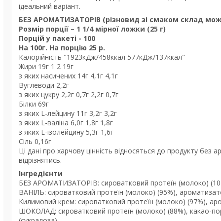
ідеальний варіант.
БЕЗ АРОМАТИЗАТОРІВ (різновид зі смаком склад мож
Розмір порції – 1 1/4 мірної ложки (25 г)
Порцій у пакеті - 100
На 100г. На порцію 25 р.
Калорійність "1923кДж/458ккал 577кДж/137ккал"
Жири 19г 1 2 19г
з яких насичених 14г 4,1г 4,1г
Вуглеводи 2,2г
з яких цукру 2,2г 0,7г 2,2г 0,7г
Білки 69г
з яких L-лейцину 11г 3,2г 3,2г
з яких L-валіна 6,0г 1,8г 1,8г
з яких L-ізолейцину 5,3г 1,6г
Сіль 0,16г
Ці дані про харчову цінність відносяться до продукту без 
відрізнятись.
Інгредієнти
БЕЗ АРОМАТИЗАТОРІВ: сироватковий протеїн (молоко) (10
ВАНІЛЬ: сироватковий протеїн (молоко) (95%), ароматизато
Килимовий крем: сироватковий протеїн (молоко) (97%), аро
ШОКОЛАД: сироватковий протеїн (молоко) (88%), какао-по
(сукралоза).