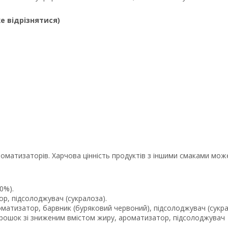
е відрізнятися)
ароматизаторів. Харчова цінність продуктів з іншими смаками мож
0%).
р, підсолоджувач (сукралоза).
матизатор, барвник (буряковий червоний), підсолоджувач (сукра
рошок зі зниженим вмістом жиру, ароматизатор, підсолоджувач