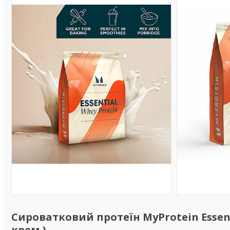
Сироватковий протеїн MyProtein Essent
крем )