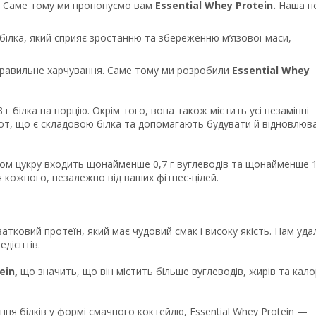
м. Саме тому ми пропонуємо вам
Essential Whey Protein.
Наша н
 білка, який сприяє зростанню та збереженню м’язової маси,
 правильне харчування. Саме тому ми розробили
Essential Whey
г білка на порцію. Окрім того, вона також містить усі незамінні
от, що є складовою білка та допомагають будувати й відновлюв
істом цукру входить щонайменше 0,7 г вуглеводів та щонайменше 
 кожного, незалежно від ваших фітнес-цілей.
ватковий протеїн, який має чудовий смак і високу якість. Нам уда
едієнтів.
ein,
що значить, що він містить більше вуглеводів, жирів та кало
ня білків у формі смачного коктейлю, Essential Whey Protein —