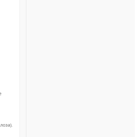
е
лоза).