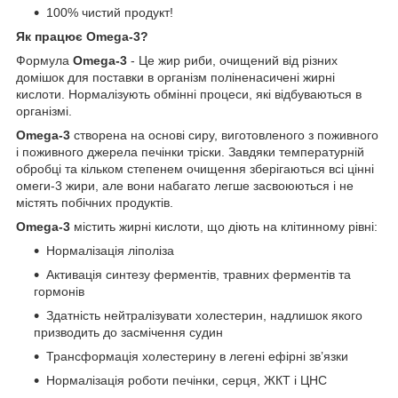
100% чистий продукт!
Як працює Omega-3?
Формула
Omega-3
- Це жир риби, очищений від різних
домішок для поставки в організм поліненасичені жирні
кислоти. Нормалізують обмінні процеси, які відбуваються в
організмі.
Omega-3
створена на основі сиру, виготовленого з поживного
і поживного джерела печінки тріски. Завдяки температурній
обробці та кільком степенем очищення зберігаються всі цінні
омеги-3 жири, але вони набагато легше засвоюються і не
містять побічних продуктів.
Omega-3
містить жирні кислоти, що діють на клітинному рівні:
Нормалізація ліполіза
Активація синтезу ферментів, травних ферментів та
гормонів
Здатність нейтралізувати холестерин, надлишок якого
призводить до засмічення судин
Трансформація холестерину в легені ефірні зв’язки
Нормалізація роботи печінки, серця, ЖКТ і ЦНС