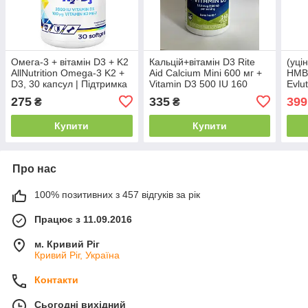
Омега-3 + вітамін D3 + K2
Кальцій+вітамін D3 Rite
(уці
AllNutrition Omega-3 K2 +
Aid Calcium Mini 600 мг +
HMB 
D3, 30 капсул | Підтримка
Vitamin D3 500 IU 160
Evlu
серця, кісток, імунітету та
капс.
Vita
275
335
399
₴
₴
судин
Купити
Купити
Про нас
100% позитивних з 457 відгуків за рік
Працює з 11.09.2016
м. Кривий Ріг
Кривий Ріг, Україна
Контакти
Сьогодні вихідний