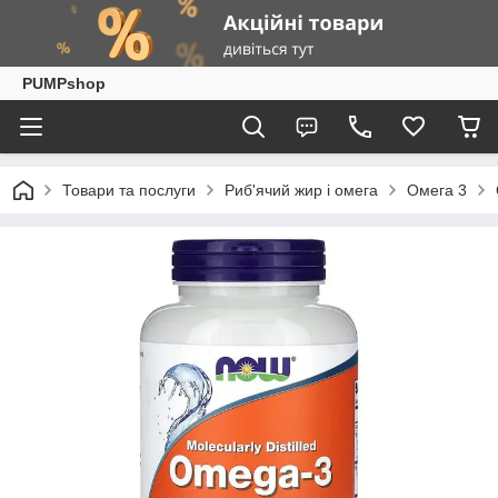
PUMPshop
Товари та послуги
Риб'ячий жир і омега
Омега 3