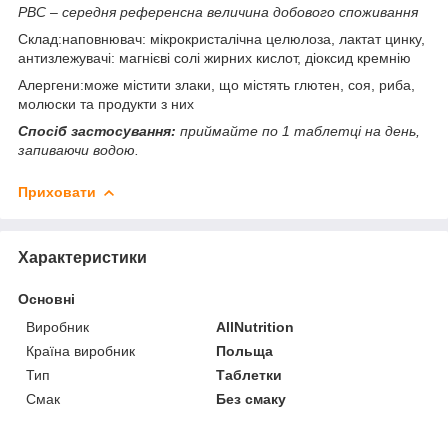
РВС – середня референсна величина добового споживання
Склад:наповнювач: мікрокристалічна целюлоза, лактат цинку,
антизлежувачі: магнієві солі жирних кислот, діоксид кремнію
Алергени:може містити злаки, що містять глютен, соя, риба,
молюски та продукти з них
Спосіб застосування:
приймайте по 1 таблетці на день,
запиваючи водою.
Приховати
Характеристики
Основні
Виробник
AllNutrition
Країна виробник
Польща
Тип
Таблетки
Смак
Без смаку