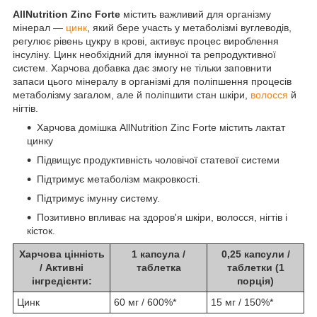
AllNutrition Zinc Forte
містить важливий для організму
мінерал —
цинк
, який бере участь у метаболізмі вуглеводів,
регулює рівень цукру в крові, активує процес вироблення
інсуліну. Цинк необхідний для імунної та репродуктивної
систем. Харчова добавка дає змогу не тільки заповнити
запаси цього мінералу в організмі для поліпшення процесів
метаболізму загалом, але й поліпшити стан шкіри,
волосся
й
нігтів.
Харчова домішка AllNutrition Zinc Forte містить лактат
цинку
Підвищує продуктивність чоловічої статевої системи
Підтримує метаболізм макровкості.
Підтримує імунну систему.
Позитивно впливає на здоров'я шкіри, волосся, нігтів і
кісток.
Харчова цінність
1 капсула /
0,25 капсули /
/ Активні
таблетка
таблетки (1
інгредієнти:
порція)
Цинк
60 мг / 600%*
15 мг / 150%*