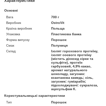
Характеристики
Основні
Вага
700 г
Виробник
OstroVit
Країна виробник
Польща
Упаковка
Пластикова банка
Форма випуску
Порошок
Смак
Полуниця
Склад
Ізолят горохового протеїну,
ізолят соєвого протеїну
(містить діоксид сірки та
сульфіти), протеїн
гарбузовий, 4,9% какао,
аромат натурального
шоколаду, загусник:
ксантанова камедь; сіль,
загусник: гуміарабік;
підсолоджувачі: сукралоза,
ацесульфам К.
Користувальницькі характеристики
Тип
Порошок