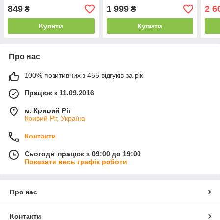
смак)
г (25 порц.) Rainbow
IsoW
849
1 999
2 6
₴
₴
Sherbet
г (рі
Купити
Купити
Про нас
100% позитивних з 455 відгуків за рік
Працює з 11.09.2016
м. Кривий Ріг
Кривий Ріг, Україна
Контакти
Сьогодні працює з 09:00 до 19:00
Показати весь графік роботи
Про нас
Контакти