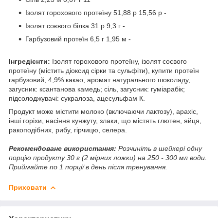
Ізолят горохового протеїну 51,88 р 15,56 р -
Ізолят соєвого білка 31 р 9,3 г -
Гарбузовий протеїн 6,5 г 1,95 м -
Інгредієнти:
Ізолят горохового протеїну, ізолят соєвого
протеїну (містить діоксид сірки та сульфіти), купити протеїн
гарбузовий, 4,9% какао, аромат натурального шоколаду,
загусник: ксантанова камедь; сіль, загусник: гуміарабік;
підсолоджувачі: сукралоза, ацесульфам К.
Продукт може містити молоко (включаючи лактозу), арахіс,
інші горіхи, насіння кунжуту, злаки, що містять глютен, яйця,
ракоподібних, рибу, гірчицю, селера.
Рекомендоване використання:
Розчиніть в шейкері одну
порцію продукту 30 г (2 мірних ложки) на 250 - 300 мл води.
Приймайте по 1 порції в день після тренування.
Приховати