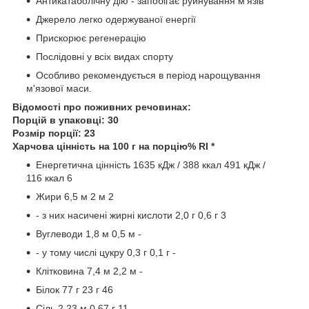
Антикатаболічну дію - запобігає руйнування м'язів
Джерело легко одержуваної енергії
Прискорює регенерацію
Послідовні у всіх видах спорту
Особливо рекомендується в період нарощування
м'язової маси.
Відомості про поживних речовинах:
Порцій в упаковці: 30
Розмір порції: 23
Харчова цінність на 100 г на порцію% RI *
Енергетична цінність 1635 кДж / 388 ккал 491 кДж /
116 ккал 6
Жири 6,5 м 2 м 2
- з них насичені жирні кислоти 2,0 г 0,6 г 3
Вуглеводи 1,8 м 0,5 м -
- у тому числі цукру 0,3 г 0,1 г -
Клітковина 7,4 м 2,2 м -
Білок 77 г 23 г 46
Сіль 2,23 м 0,67 г 11