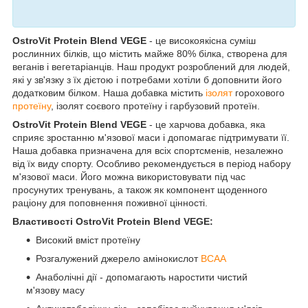
OstroVit Protein Blend VEGE
- це високоякісна суміш
рослинних білків, що містить майже 80% білка, створена для
веганів і вегетаріанців. Наш продукт розроблений для людей,
які у зв'язку з їх дієтою і потребами хотіли б доповнити його
додатковим білком. Наша добавка містить
ізолят
горохового
протеїну
, ізолят соєвого протеїну і гарбузовий протеїн.
OstroVit Protein Blend VEGE
- це харчова добавка, яка
сприяє зростанню м'язової маси і допомагає підтримувати її.
Наша добавка призначена для всіх спортсменів, незалежно
від їх виду спорту. Особливо рекомендується в період набору
м'язової маси. Його можна використовувати під час
просунутих тренувань, а також як компонент щоденного
раціону для поповнення поживної цінності.
Властивості OstroVit Protein Blend VEGE:
Високий вміст протеїну
Розгалужений джерело амінокислот
BCAA
Анаболічні дії - допомагають наростити чистий
м'язову масу