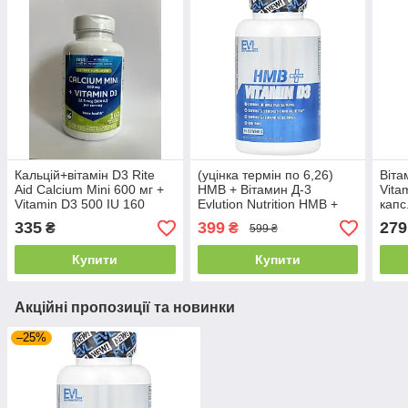
Кальцій+вітамін D3 Rite
(уцінка термін по 6,26)
Віта
Aid Calcium Mini 600 мг +
HMB + Вітамин Д-3
Vita
Vitamin D3 500 IU 160
Evlution Nutrition HMB +
капс
капс.
Vitamin D3 90 капс.
335
399
279
₴
₴
599 ₴
Купити
Купити
Акційні пропозиції та новинки
–25%