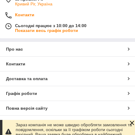
Кривий Ріг, Україна
Контакти
Сьогодні працює з 10:00 до 14:00
Показати весь графік роботи
Про нас
Контакти
Доставка та оплата
Графік роботи
Повна версія сайту
Сайт створено на маркетплейсі
Prom.ua
Зараз компанія не може швидко обробляти замовлення та
повідомлення, оскільки за її графіком роботи сьогодні
вихідний. Ваша заявка буде оброблена в найближчий