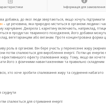
арактеристики
Інформація для замовлення
ва добавка, до якої люди звертаються, якщо хочуть підтримати 
ин
– це речовина, яка природно міститься в організмі людини і ча
му харчуванні. Джерела L-карнітину включають, наприклад, птиц
ститься в продуктах тваринного походження, його добавки можут
риклад, вегетаріанцям або веганам. Проте концентрована форма ці
иву роль в організмі. Він бере участь у перенесенні жиру (жирних
е вони потім спалюються для вироблення енергії. Потім цю енергі
е ефективнішого ефекту спалювання жиру. Тому, якщо ви хочете
увати його з фізичними навантаженнями та правильно складеним
всіх, хто хоче зробити спалювання жиру та схуднення набагато
я схуднути
потім спалюється для отримання енергії