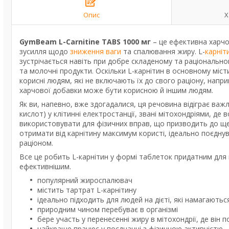
Опис
Х
GymBeam L-Carnitine TABS 1000 мг
– це ефективна харчо
зусилля щодо
зниження ваги
та спалювання жиру. L-
карніт
зустрічається навіть при добре складеному та раціонально
та молочні продукти. Оскільки L-карнітин в основному мі
корисні людям, які не включають їх до свого раціону, нап
харчової добавки може бути корисною й іншим людям.
Як ви, напевно, вже здогадалися, ця речовина відіграє важл
кислот) у клітинні електростанції, звані мітохондріями, д
використовувати для фізичних вправ, що призводить до щ
отримати від карнітину максимум користі, ідеально поєдн
раціоном.
Все це робить L-карнітин у формі таблеток придатним для 
ефективнішим.
популярний жироспалювач
містить тартрат L-карнітину
ідеально підходить для людей на дієті, які намагаютьс
природним чином перебуває в організмі
бере участь у перенесенні жиру в мітохондрії, де він 
найкраще працює у поєднанні з фізичною активністю