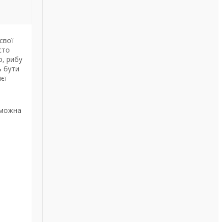
свої
сто
ю, рибу
ь бути
єї
ю можна