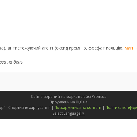
оза), антистежуючий агент (оксид кремнію, фосфат кальцію,
магні
зи на день.
Сайт створений на маркетплейсі
Prom.ua
Продавець на Bigl.ua
"PUMPshop" - Спортивне харчування |
Поскаржитися на контент
|
Політика конфіде
Select Language
▼