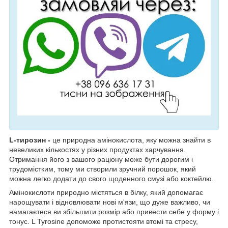
L-тирозин -
це природна амінокислота, яку можна знайти в
невеликих кількостях у різних продуктах харчування.
Отримання його з вашого раціону може бути дорогим і
трудомістким, тому ми створили зручний порошок, який
можна легко додати до свого щоденного смузі або коктейлю.
Амінокислоти природно містяться в білку, який допомагає
нарощувати і відновлювати нові м'язи, що дуже важливо, чи
намагаєтеся ви збільшити розмір або привести себе у форму і
тонус. L Tyrosine допоможе протистояти втомі та стресу,