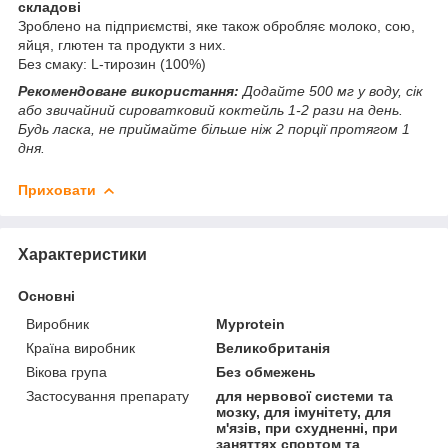
складові
Зроблено на підприємстві, яке також обробляє молоко, сою,
яйця, глютен та продукти з них.
Без смаку: L-тирозин (100%)
Рекомендоване використання:
Додайте 500 мг у воду, сік
або звичайний сироватковий коктейль 1-2 рази на день.
Будь ласка, не приймайте більше ніж 2 порції протягом 1
дня.
Приховати
Характеристики
Основні
Виробник
Myprotein
Країна виробник
Великобританія
Вікова група
Без обмежень
Застосування препарату
для нервової системи та
мозку, для імунітету, для
м'язів, при схудненні, при
заняттях спортом та