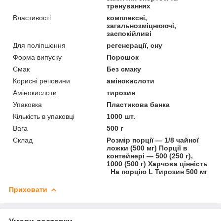
тренуваннях
Властивості
комплексні,
загальнозміцнюючі,
заспокійливі
Для поліпшення
регенерації, сну
Форма випуску
Порошок
Смак
Без смаку
Корисні речовини
амінокислоти
Амінокислоти
тирозин
Упаковка
Пластикова банка
Кількість в упаковці
1000 шт.
Вага
500 г
Склад
Розмір порції — 1/8 чайної
ложки (500 мг) Порції в
контейнері — 500 (250 г),
1000 (500 г) Харчова цінність
На порцію L Тирозин 500 мг
Приховати