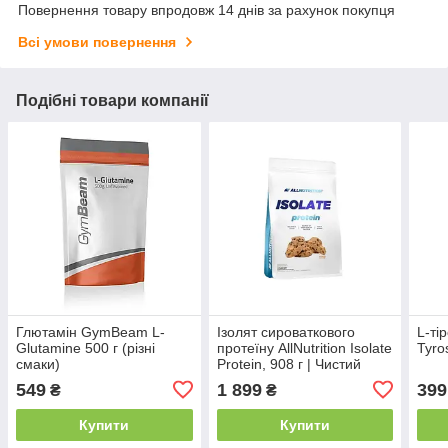
Повернення товару впродовж 14 днів за рахунок покупця
Всі умови повернення
Подібні товари компанії
Глютамін GymBeam L-
Ізолят сироваткового
L-тір
Glutamine 500 г (різні
протеїну AllNutrition Isolate
Tyro
смаки)
Protein, 908 г | Чистий
білок для росту м’язів та
549
1 899
399
₴
₴
швидкого відновлення
Купити
Купити