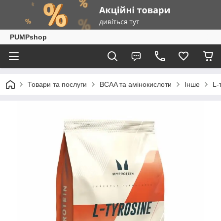
PUMPshop
Товари та послуги
BCAA та амінокислоти
Інше
L-