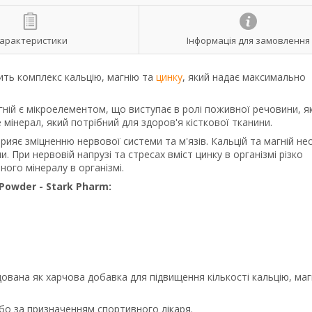
арактеристики
Інформація для замовлення
ить комплекс кальцію, магнію та
цинку
, який надає максимально
гній є мікроелементом, що виступає в ролі поживної речовини, я
е мінерал, який потрібний для здоров'я кісткової тканини.
рияє зміцненню нервової системи та м'язів. Кальцій та магній нео
 При нервовій напрузі та стресах вміст цинку в організмі різко
ого мінералу в організмі.
 Powder - Stark Pharm:
ована як харчова добавка для підвищення кількості кальцію, маг
бо за призначенням спортивного лікаря.