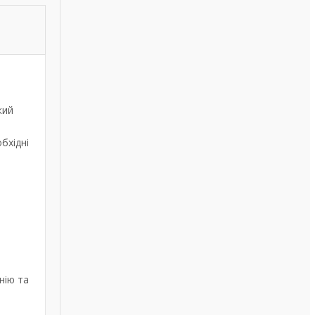
кий
бхідні
нію та