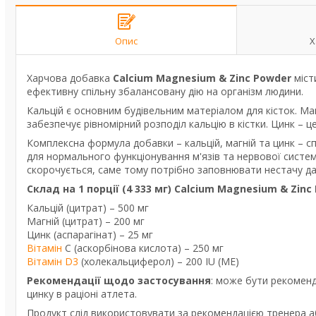
Опис
Х
Харчова добавка
Calcium Magnesium & Zinc Powder
міст
ефективну спільну збалансовану дію на організм людини.
Кальцій є основним будівельним матеріалом для кісток. Ма
забезпечує рівномірний розподіл кальцію в кістки. Цинк – ц
Комплексна формула добавки – кальцій, магній та цинк – сп
для нормального функціонування м'язів та нервової системи.
скорочується, саме тому потрібно заповнювати нестачу дан
Склад на 1 порції (4 333 мг) Calcium Magnesium & Zinc
Кальцій (цитрат) – 500 мг
Магній (цитрат) – 200 мг
Цинк (аспарагінат) – 25 мг
Вітамін
С (аскорбінова кислота) – 250 мг
Вітамін D3
(холекальциферол) – 200 IU (МЕ)
Рекомендації щодо застосування
: може бути рекоменд
цинку в раціоні атлета.
Продукт слід використовувати за рекомендацією тренера а