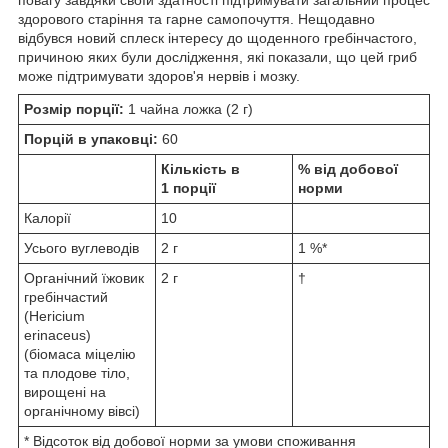
здорового старіння та гарне самопочуття. Нещодавно
відбувся новий сплеск інтересу до щоденного гребінчастого,
причиною яких були дослідження, які показали, що цей гриб
може підтримувати здоров'я нервів і мозку.
Розмір порції:
1 чайна ложка (2 г)
Порцій в упаковці:
60
Кількість в
% від добової
1 порції
норми
Калорії
10
Усього вуглеводів
2 г
1 %*
Органічний їжовик
2 г
†
гребінчастий
(Hericium
erinaceus)
(біомаса міцелію
та плодове тіло,
вирощені на
органічному вівсі)
* Відсоток від добової норми за умови споживання