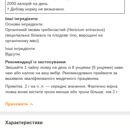
2000 калорій на день.
† Добову норму не визначено.
Інші інгредієнти
Основні інгредієнти
Органічний їжовик гребінчастий (Hericium erinaceus)
(міцеліальна біомаса та плодове тіло, вирощені на
органічному вівсі)
Інші інгредієнти
Відсутні.
Рекомендації із застосування
Змішайте 1 чайну ложку на день із 8 унціями (8 унціями) кави,
чаю або напою на ваш вибір. Рекомендовано приймати за
вказівкою кваліфікованого медичного працівника.
Примітка. 2 г на ч. л. — середнє значення. Фактично мірна
ложка може містити трохи менше або трохи більше, ніж 2 г.
Приховати
Характеристики