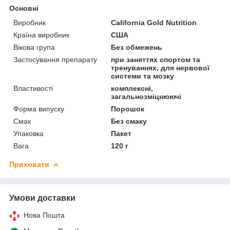
Основні
Виробник
California Gold Nutrition
Країна виробник
США
Вікова група
Без обмежень
Застосування препарату
при заняттях спортом та
тренуваннях, для нервової
системи та мозку
Властивості
комплексні,
загальнозміцнюючі
Форма випуску
Порошок
Смак
Без смаку
Упаковка
Пакет
Вага
120 г
Приховати
Умови доставки
Нова Пошта