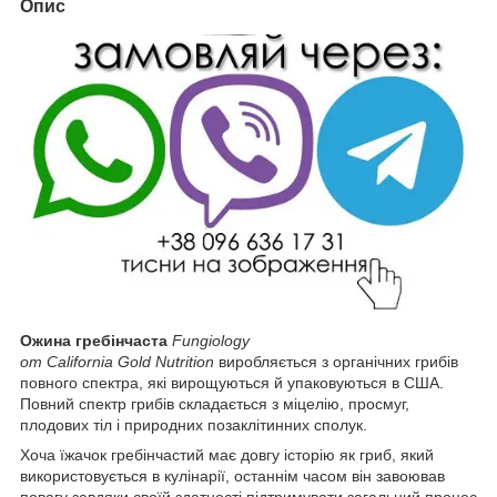
Опис
Ожина гребінчаста
Fungiology
от
California Gold Nutrition
виробляється з органічних грибів
повного спектра, які вирощуються й упаковуються в США.
Повний спектр грибів складається з міцелію, просмуг,
плодових тіл і природних позаклітинних сполук.
Хоча їжачок гребінчастий має довгу історію як гриб, який
використовується в кулінарії, останнім часом він завоював
повагу завдяки своїй здатності підтримувати загальний процес