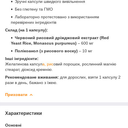
Зручні капсули швидкого вивільнення
Без глютену та ГМО
Лабораторно протестовано з використанням
перевірених інгредієнтів
Склад (на 1 капсулу):
Червоний рисовий дріжджовий екстракт (Red
Yeast Rice, Monascus purpureus)
– 600 мг
Полікоанол (з рисового воску)
– 10 мг
Інші інгредієнти:
Желатинова капсул
а, рис
овий порошок, рослинний магнію
стеарат, діоксид кремнію.
Рекомендоване вживання:
для дорослих, взяти 1 капсулу 2
рази в день, бажано з їжею.
Приховати
Характеристики
Основні