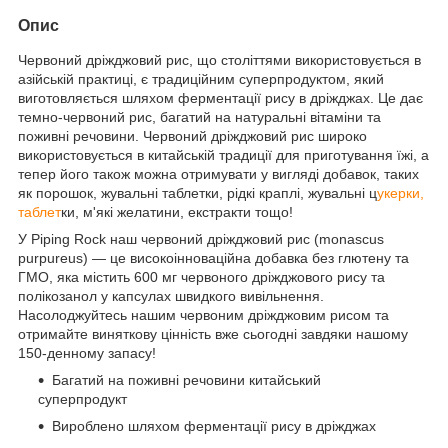
Опис
Червоний дріжджовий рис, що століттями використовується в
азійській практиці, є традиційним суперпродуктом, який
виготовляється шляхом ферментації рису в дріжджах. Це дає
темно-червоний рис, багатий на натуральні вітаміни та
поживні речовини. Червоний дріжджовий рис широко
використовується в китайській традиції для приготування їжі, а
тепер його також можна отримувати у вигляді добавок, таких
як порошок, жувальні таблетки, рідкі краплі, жувальні ц
укерки,
таблет
ки, м'які желатини, екстракти тощо!
У Piping Rock наш червоний дріжджовий рис (monascus
purpureus) — це високоінноваційна добавка без глютену та
ГМО, яка містить 600 мг червоного дріжджового рису та
полікозанол у капсулах швидкого вивільнення.
Насолоджуйтесь нашим червоним дріжджовим рисом та
отримайте виняткову цінність вже сьогодні завдяки нашому
150-денному запасу!
Багатий на поживні речовини китайський
суперпродукт
Вироблено шляхом ферментації рису в дріжджах