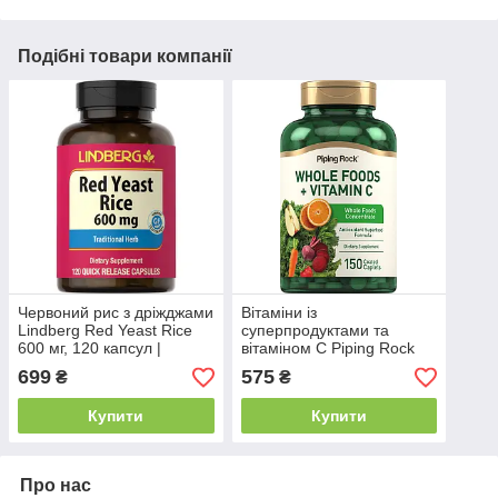
Подібні товари компанії
Червоний рис з дріжджами
Вітаміни із
Lindberg Red Yeast Rice
суперпродуктами та
600 мг, 120 капсул |
вітаміном С Piping Rock
Підтримка рівня
Whole Foods + Vitamin C
699
575
₴
₴
холестерину та здоров’я
150 капс.
серця
Купити
Купити
Про нас