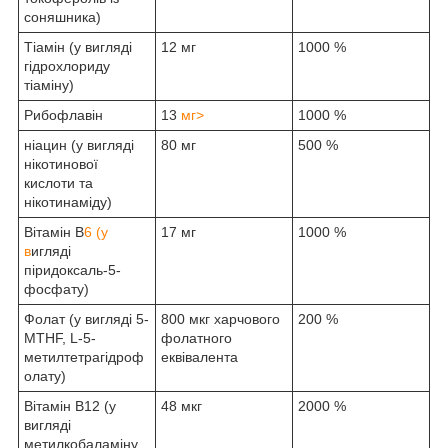
соняшника)
Тіамін (у вигляді
12 мг
1000 %
гідрохлориду
тіаміну)
Рибофлавін
13
мг>
1000 %
ніацин (у вигляді
80 мг
500 %
нікотинової
кислоти та
нікотинаміду)
Вітамін B
6 (у
17 мг
1000 %
в
игляді
піридоксаль-5-
фосфату)
Фолат (у вигляді 5-
800 мкг харчового
200 %
MTHF, L-5-
фолатного
метилтетрагідроф
еквівалента
олату)
Вітамін B12 (у
48 мкг
2000 %
вигляді
метилкобаламіну