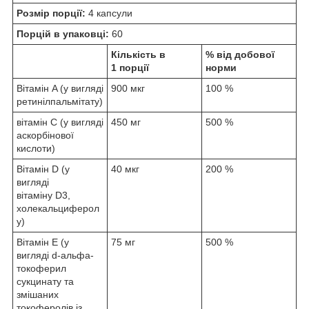
Розмір порції:
4 капсули
Порцій в упаковці:
60
Кількість в
% від добової
1 порції
норми
Вітамін A (у вигляді
900 мкг
100 %
ретинілпальмітату)
вітамін C (у вигляді
450 мг
500 %
аскорбінової
кислоти)
Вітамін D (у
40 мкг
200 %
вигляді
вітаміну D3,
холекальциферол
у)
Вітамін E (у
75 мг
500 %
вигляді d-альфа-
токоферил
сукцинату та
змішаних
токоферолів із