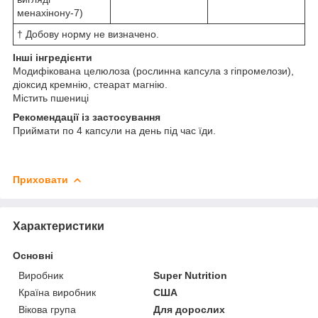
менахінону-7)
† Добову норму не визначено.
Інші інгредієнти
Модифікована целюлоза (рослинна капсула з гіпромелози),
діоксид кремнію, стеарат магнію.
Містить пшениці
Рекомендації із застосування
Приймати по 4 капсули на день під час їди.
Приховати
Характеристики
Основні
Виробник
Super Nutrition
Країна виробник
США
Вікова група
Для дорослих