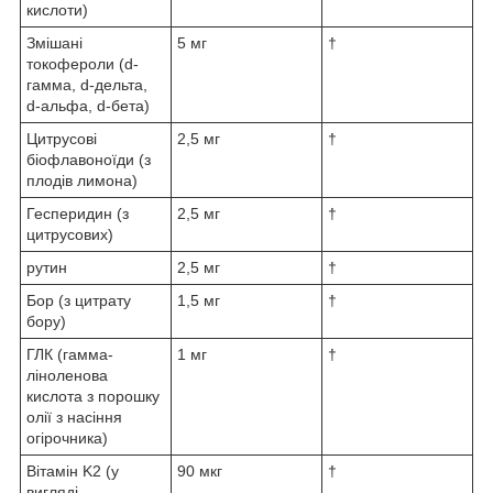
кислоти)
Змішані
5 мг
†
токофероли (d-
гамма, d-дельта,
d-альфа, d-бета)
Цитрусові
2,5 мг
†
біофлавоноїди (з
плодів лимона)
Гесперидин (з
2,5 мг
†
цитрусових)
рутин
2,5 мг
†
Бор (з цитрату
1,5 мг
†
бору)
ГЛК (гамма-
1 мг
†
ліноленова
кислота з порошку
олії з насіння
огірочника)
Вітамін K2 (у
90 мкг
†
вигляді