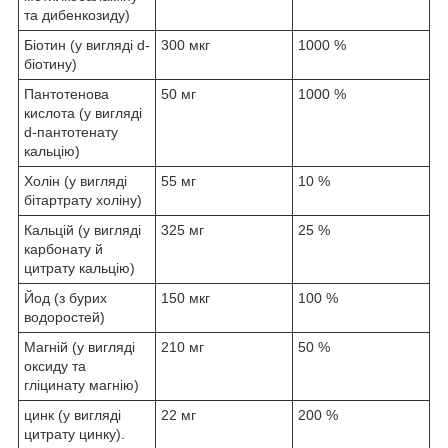
та дибенкозиду)
Біотин (у вигляді d-
300 мкг
1000 %
біотину)
Пантотенова
50 мг
1000 %
кислота (у вигляді
d-пантотенату
кальцію)
Холін (у вигляді
55 мг
10 %
бітартрату холіну)
Кальцій (у вигляді
325 мг
25 %
карбонату й
цитрату кальцію)
Йод (з бурих
150 мкг
100 %
водоростей)
Магній (у вигляді
210 мг
50 %
оксиду та
гліцинату магнію)
цинк (у вигляді
22 мг
200 %
цитрату цинку).