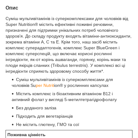
Опис
Суміш мультивітамінів із суперкомплексами для чоловіків від
Super Nutrition® містить ефективні поживні речовини,
призначені для підтримки унікальних потреб чоловічого
здоров’я. До складу продукту входять вітаміни-антиоксиданти,
зокрема вітаміни A, C та E. Крім того, наш засіб містить
комплекс суперадаптогенів, комплекс Super BlueGreen і
комплекс суперспецій, що включає корисні рослинні
інгредієнти, як-от корінь ашваганди, горянку, корінь маки та
плоди якірців сланких (Tribulus terrestris). У комплексі всі ці
інгредієнти сприяють здоровому способу життя*.
Суміш мультивітамінів із суперкомплексами для
чоловіків Su
per Nutrit
ion® у рослинних капсулах
Містить комплекс із біоактивним вітаміном B12 і
активний фолат у вигляді 5-метилтетрагідрофолату
Без доданого заліза
Підходить для вегетаріанців
Не містить глютену, ГМО та сої
Поживна цінність