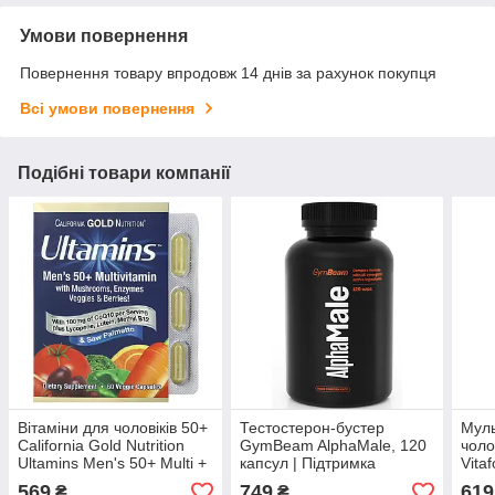
Умови повернення
Повернення товару впродовж 14 днів за рахунок покупця
Всі умови повернення
Подібні товари компанії
Вітаміни для чоловіків 50+
Тестостерон-бустер
Муль
California Gold Nutrition
GymBeam AlphaMale, 120
чоло
Ultamins Men's 50+ Multi +
капсул | Підтримка
Vita
Mushrooms, Enzymes,
гормонального балансу,
Підт
569
749
619
₴
₴