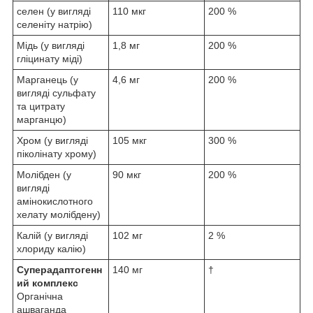
селен (у вигляді
110 мкг
200 %
селеніту натрію)
Мідь (у вигляді
1,8 мг
200 %
гліцинату міді)
Марганець (у
4,6 мг
200 %
вигляді сульфату
та цитрату
марганцю)
Хром (у вигляді
105 мкг
300 %
піколінату хрому)
Молібден (у
90 мкг
200 %
вигляді
амінокислотного
хелату молібдену)
Калій (у вигляді
102 мг
2 %
хлориду калію)
Суперадаптогенн
140 мг
†
ий комплекс
Органічна
ашваганда