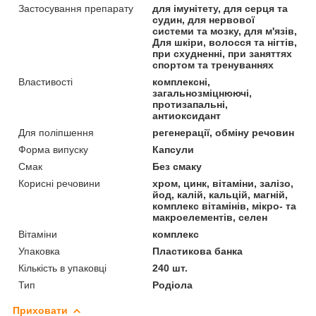
Застосування препарату
для імунітету, для серця та
судин, для нервової
системи та мозку, для м'язів,
Для шкіри, волосся та нігтів,
при схудненні, при заняттях
спортом та тренуваннях
Властивості
комплексні,
загальнозміцнюючі,
протизапальні,
антиоксидант
Для поліпшення
регенерації, обміну речовин
Форма випуску
Капсули
Смак
Без смаку
Корисні речовини
хром, цинк, вітаміни, залізо,
йод, калій, кальцій, магній,
комплекс вітамінів, мікро- та
макроелементів, селен
Вітаміни
комплекс
Упаковка
Пластикова банка
Кількість в упаковці
240 шт.
Тип
Родіола
Приховати