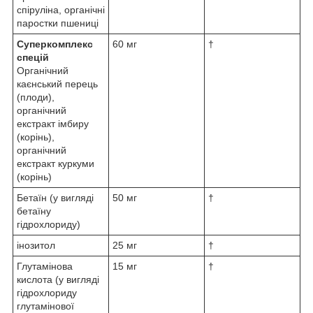
спіруліна, органічні
паростки пшениці
Суперкомплекс
60 мг
†
спецій
Органічний
каєнський перець
(плоди),
органічний
екстракт імбиру
(корінь),
органічний
екстракт куркуми
(корінь)
Бетаїн (у вигляді
50 мг
†
бетаїну
гідрохлориду)
інозитол
25 мг
†
Глутамінова
15 мг
†
кислота (у вигляді
гідрохлориду
глутамінової