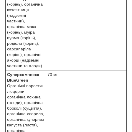
(корінь), органічна
козлятниця
(надземні
частини),
органічна мака
(корінь), муіра
пуама (корінь),
родіола (корінь),
сарсапаріла
(корінь), органічні
якорці (надземні
частини та плоди)
Суперкомплекс
70 мг
†
BlueGreen
Органічні паростки
люцерни,
органічна лохина
(плоди), органічна
броколі (суцвіття),
органічна хлорела,
органічна кучерява
капуста (листя),
органічна